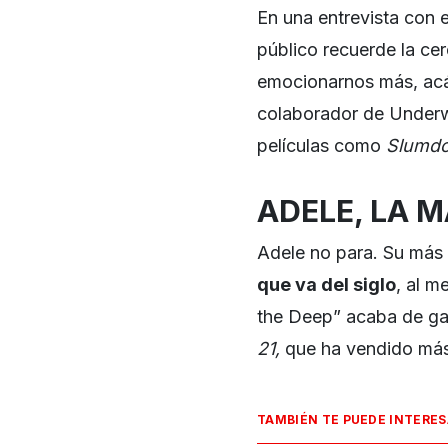
En una entrevista con e
público recuerde la cer
emocionarnos más, acá 
colaborador de Under
películas como
Slumdog
ADELE, LA M
Adele no para. Su más 
que va del siglo
, al m
the Deep” acaba de gan
21,
que ha vendido má
TAMBIÉN TE PUEDE INTERE