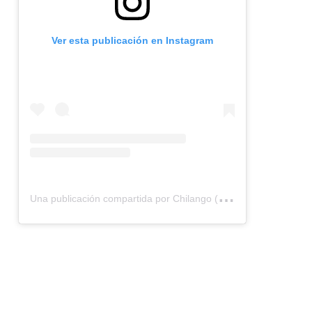
Ver esta publicación en Instagram
U
na publicación compartida por Chilango (@chilangocom)