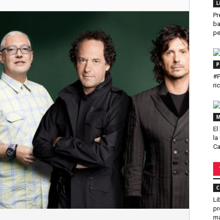
L
Pr
ba
pe
P
#P
ri
M
El
la
Ca
C
Li
pr
má