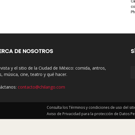
Ca
co
Ph
ERCA DE NOSOTROS
S
evista y el sitio de la Ciudad de México: comida, antros,
s, música, cine, teatro y qué hacer.
áctanos:
contacto@chilango.com
Consulta los Términos y condiciones de uso del sit
Aviso de Privacidad para la protección de Datos P