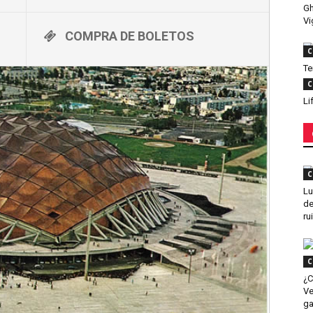
Gh
Vi
COMPRA DE BOLETOS
C
Te
C
Li
C
Lu
de
ru
C
¿C
Ve
g