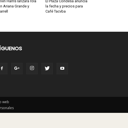
lvin Harris lanzará rola
El Plaza Condesa anuncia
n Ariana Grande y
la fecha y precios para
arrell
Café Tacvba
ÍGUENOS
io web
ersonales