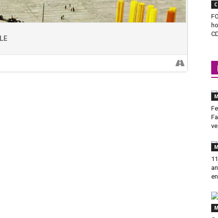
C
FO
ho
C
LE
M
Fe
Fa
ve
M
11
an
en
M