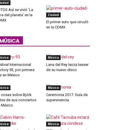
iudad
TOS Así se vivió ‘La
ra del planeta’ en la
Ciudad
DMX
El primer auto que circuló
en la CDMX
MÚSICA
úsica
Música
stival Internacional
Lana del Rey lanza teaser
ctory 93, por primera
de su nuevo disco
z en México
úsica
Música
 cosas sobre Björk
Ceremonia 2017: Guía de
tes de sus conciertos
supervivencia
 México
úsica
Música