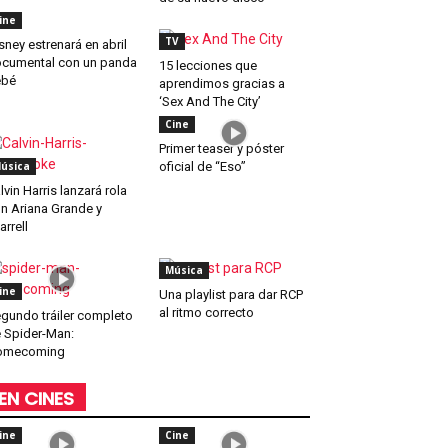
ine
TV
sney estrenará en abril
cumental con un panda
15 lecciones que
ebé
aprendimos gracias a
‘Sex And The City’
Cine
Primer teaser y póster
úsica
oficial de “Eso”
lvin Harris lanzará rola
n Ariana Grande y
arrell
Música
ine
Una playlist para dar RCP
al ritmo correcto
gundo tráiler completo
 Spider-Man:
omecoming
EN CINES
ine
Cine