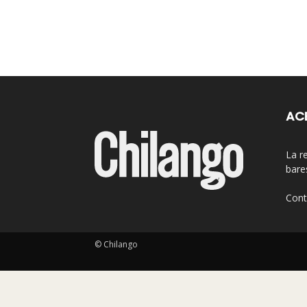
AC
La r
bare
Cont
© Chilango