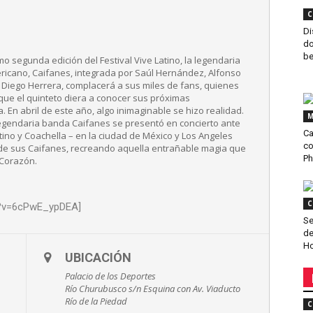
C
Di
do
b
 segunda edición del Festival Vive Latino, la legendaria
ricano, Caifanes, integrada por Saúl Hernández, Alfonso
Diego Herrera, complacerá a sus miles de fans, quienes
ue el quinteto diera a conocer sus próximas
 En abril de este año, algo inimaginable se hizo realidad.
M
legendaria banda Caifanes se presentó en concierto ante
Ca
atino y Coachella – en la ciudad de México y Los Angeles
co
 de sus Caifanes, recreando aquella entrañable magia que
Ph
 Corazón.
C
h?v=6cPwE_ypDEA]
Se
de
H
UBICACIÓN
Palacio de los Deportes
Río Churubusco s/n Esquina con Av. Viaducto
Río de la Piedad
C