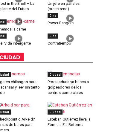
ost in the Shell – La
Un jefe en pañales
gilante del Futuro
(preestreno)
Cine
ine
Power Rangers
nemos la carne
ine
Cine
fe: Vida inteligente
Contratiempo
CIUDAD
iudad
Ciudad
gares chilangos para
Procuraduría ya busca a
scansar y leer sin tanto
golpeadores de los
ido
centros comerciales
iudad
Ciudad
heckpoint o Arkeid?
Esteban Gutiérrez lleva la
rsus de bares para
Fórmula E a Reforma
amers