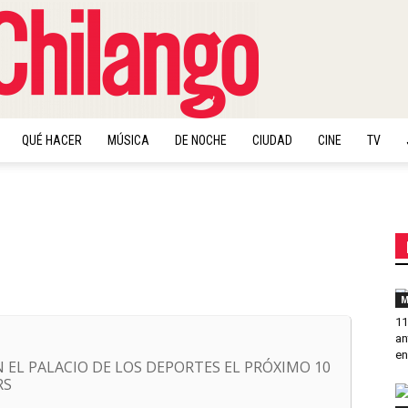
QUÉ HACER
MÚSICA
DE NOCHE
CIUDAD
CINE
TV
Chilango
M
11
an
en
 EL PALACIO DE LOS DEPORTES EL PRÓXIMO 10
RS