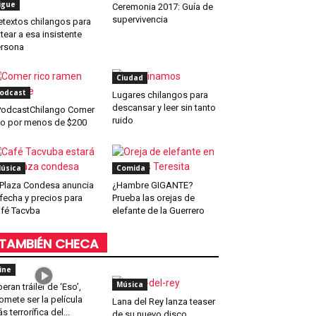
igue
Ceremonia 2017: Guía de
supervivencia
etextos chilangos para
tear a esa insistente
rsona
Ciudad
odcast
Lugares chilangos para
descansar y leer sin tanto
odcastChilango Comer
ruido
co por menos de $200
úsica
Comida
 Plaza Condesa anuncia
¿Hambre GIGANTE?
 fecha y precios para
Prueba las orejas de
fé Tacvba
elefante de la Guerrero
TAMBIÉN CHECA
ine
Música
beran tráiler de ‘Eso’,
omete ser la película
Lana del Rey lanza teaser
s terrorífica del...
de su nuevo disco