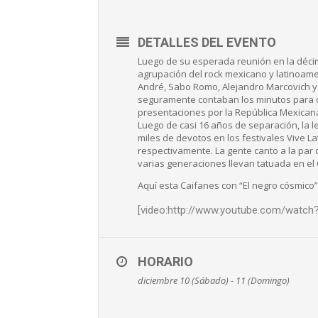
DETALLES DEL EVENTO
Luego de su esperada reunión en la décimo
agrupación del rock mexicano y latinoame
André, Sabo Romo, Alejandro Marcovich y 
seguramente contaban los minutos para q
presentaciones por la República Mexicana.
Luego de casi 16 años de separación, la 
miles de devotos en los festivales Vive L
respectivamente. La gente canto a la par
varias generaciones llevan tatuada en el
Aquí esta Caifanes con “El negro cósmico”
[video:http://www.youtube.com/watc
HORARIO
diciembre 10 (Sábado) - 11 (Domingo)