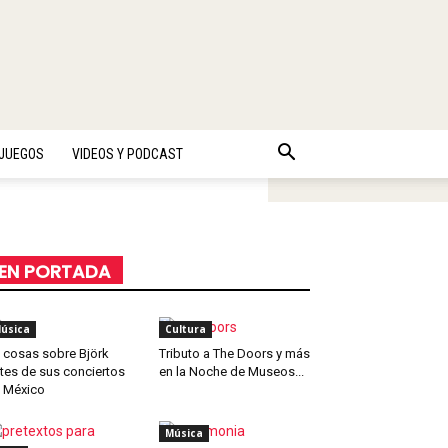
JUEGOS
VIDEOS Y PODCAST
EN PORTADA
úsica
Cultura
 cosas sobre Björk
Tributo a The Doors y más
tes de sus conciertos
en la Noche de Museos...
 México
Música