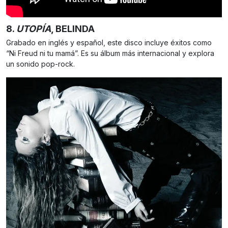
8.
UTOPÍA
, BELINDA
Grabado en inglés y español, este disco incluye éxitos como
“Ni Freud ni tu mamá”. Es su álbum más internacional y explora
un sonido pop-rock.