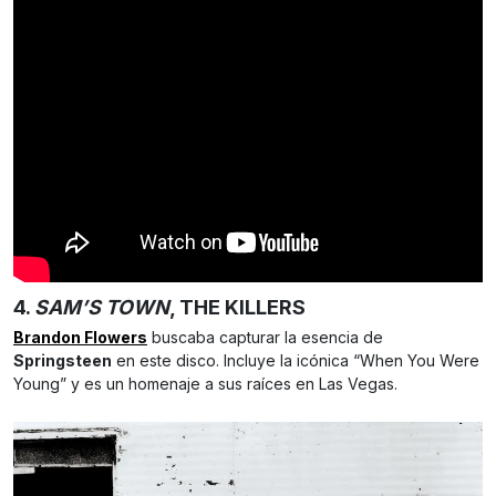
4.
SAM’S TOWN
, THE KILLERS
Brandon Flowers
buscaba capturar la esencia de
Springsteen
en este disco. Incluye la icónica “When You Were
Young” y es un homenaje a sus raíces en Las Vegas.