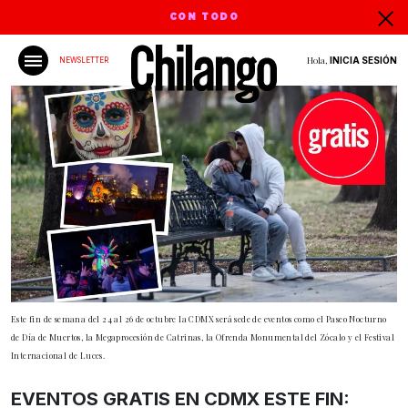
CON TODO
Hola,
INICIA SESIÓN
NEWSLETTER
Este fin de semana del 24 al 26 de octubre la CDMX será sede de eventos como el Paseo Nocturno
de Día de Muertos, la Megaprocesión de Catrinas, la Ofrenda Monumental del Zócalo y el Festival
Internacional de Luces.
EVENTOS GRATIS EN CDMX ESTE FIN: