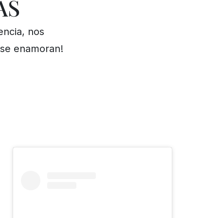
ÁS
encia, nos
o se enamoran!