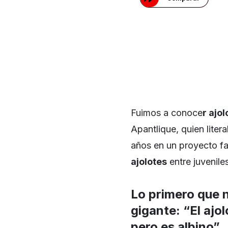
Fuimos a conoce
r ajo
Apantlique, quien liter
años en un proyecto f
ajolotes
entre juvenile
Lo primero que n
gigante: “El ajo
pero es albino”.