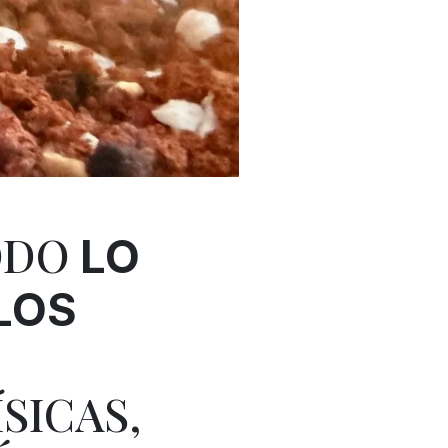
ODO
LO
LOS
SICAS,