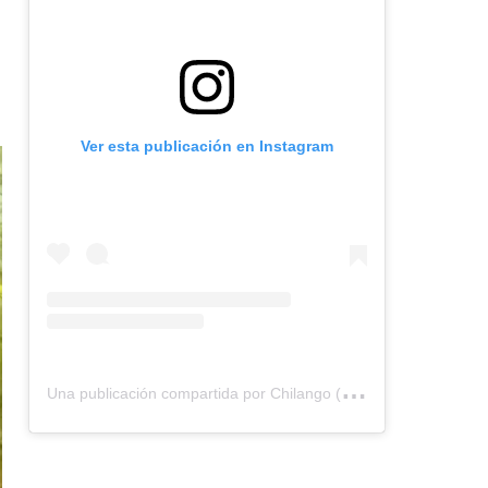
Ver esta publicación en Instagram
U
na publicación compartida por Chilango (@chilangocom)