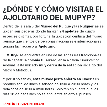
¿DÓNDE Y CÓMO VISITAR EL
AJOLOTARIO DEL MUPYP?
Dentro de la
sala 5
del
Museo del Pulque y las Pulquerías
se
ubican seis peceras donde habitan
24 ajolotes
de cuatro
especies distintas; por fortuna, la ubicación céntrica del museo
permite que cientos de personas nacionales e internacionales
tengan fácil acceso al
Ajolotario
.
El
MUPyP
se encuentra en una de las zonas más tradicionales
de la capital:
la colonia Guerrero
, en la alcaldía Cuauhtémoc.
Además, está ubicado
muy cerca de la estación Hidalgo
del
Metro y Metrobús.
Y por si no sabías,
este museo ¡está abierto en lunes!
Sus
horarios son: de lunes a sábado de 11:00 a 20:00 horas y los
domingos de 11:00 a 18:00 horas. Sólo ten en cuenta que los
días 28 de cada mes no se encuentra abierto al público.
TAMBIÉN TE PUEDE INTERESAR