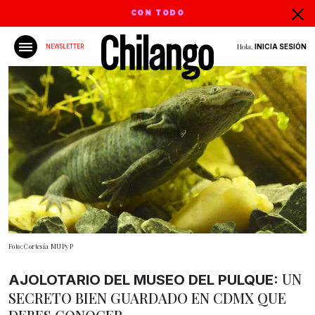
CON TODO
Hola,
INICIA SESIÓN
NEWSLETTER
Foto: Cortesía MUPyP
UN
AJOLOTARIO DEL MUSEO DEL PULQUE:
SECRETO BIEN GUARDADO EN CDMX QUE