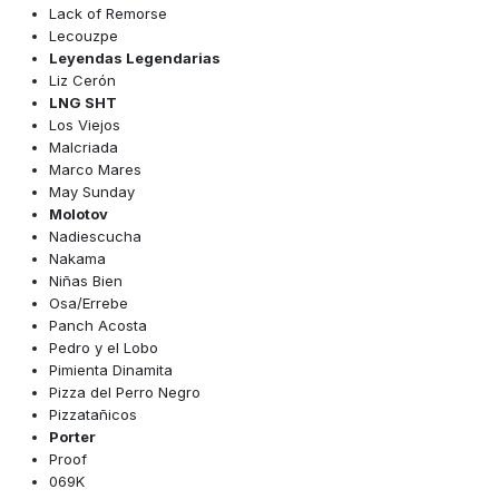
Lack of Remorse
Lecouzpe
Leyendas Legendarias
Liz Cerón
LNG SHT
Los Viejos
Malcriada
Marco Mares
May Sunday
Molotov
Nadiescucha
Nakama
Niñas Bien
Osa/Errebe
Panch Acosta
Pedro y el Lobo
Pimienta Dinamita
Pizza del Perro Negro
Pizzatañicos
Porter
Proof
069K