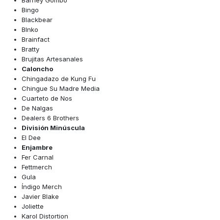
Barney Gombo
Bingo
Blackbear
Blnko
Brainfact
Bratty
Brujitas Artesanales
Caloncho
Chingadazo de Kung Fu
Chingue Su Madre Media
Cuarteto de Nos
De Nalgas
Dealers 6 Brothers
División Minúscula
El Dee
Enjambre
Fer Carnal
Fettmerch
Gula
Índigo Merch
Javier Blake
Joliette
Karol Distortion