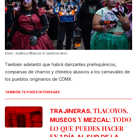
Foto: Andrea Murcia (Cuartoscuro)
También adelantó que habrá danzantes prehispánicos,
comparsas de charros y chinelos alusivos a los carnavales de
los pueblos originarios de CDMX.
TAMBIÉN TE PUEDE INTERESARS
, TLACOYOS,
TRAJINERAS
Y
: TODO
MUSEOS
MEZCAL
LO QUE PUEDES HACER
EN