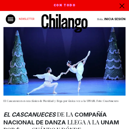
CON TODO
Hola,
INICIA SESIÓN
NEWSLETTER
El Cascanueces es un clásico de Navidad y llega por única vez a la UNAM. Foto: Cuartoscuro
DE LA
EL CASCANUECES
COMPAÑÍA
LLEGA A LA
NACIONAL DE DANZA
UNAM