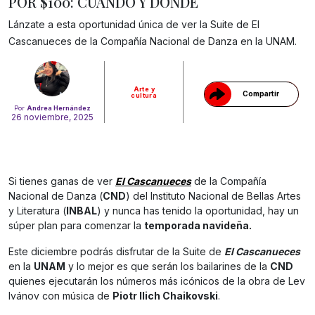
POR $100: CUÁNDO Y DÓNDE
Gracias!
Lánzate a esta oportunidad única de ver la Suite de El
Cascanueces de la Compañía Nacional de Danza en la UNAM.
Arte y
Compartir
cultura
Por
Andrea Hernández
26 noviembre, 2025
Si tienes ganas de ver
El Cascanueces
de la Compañía
Nacional de Danza (
CND
) del Instituto Nacional de Bellas Artes
y Literatura (
INBAL
) y nunca has tenido la oportunidad, hay un
súper plan para comenzar la
temporada navideña.
Este diciembre podrás disfrutar de la Suite de
El Cascanueces
en la
UNAM
y lo mejor es que serán los bailarines de la
CND
quienes ejecutarán los números más icónicos de la obra de Lev
Ivánov con música de
Piotr Ilich Chaikovski
.