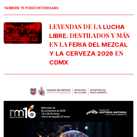
TAMBIÉN TE PUEDE INTERESARS
LEYENDAS DE LA
LUCHA
, DESTILADOS Y MÁS
LIBRE
EN LA
FERIA DEL MEZCAL
EN
Y LA CERVEZA 2026
CDMX