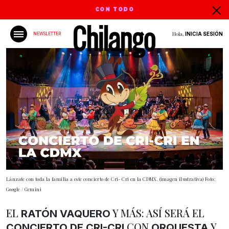
CON TODO
Hola,
INICIA SESIÓN
NEWSLETTER
Lánzate con toda la familia a este concierto de Cri- Cri en la CDMX. (imagen ilustrativa) Foto:
Google / Gemini
EL
Y MÁS: ASÍ SERÁ EL
RATÓN VAQUERO
CON
Y
CONCIERTO DE CRI-CRI
ORQUESTA