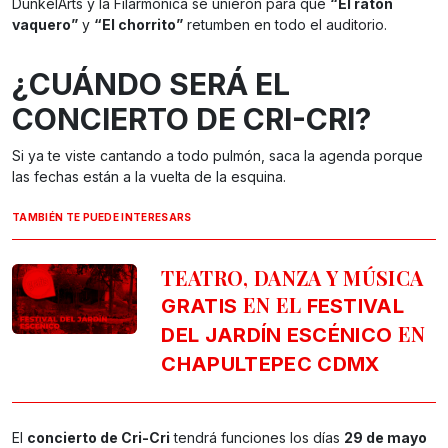
DunkelArts y la Filarmónica se unieron para que
“El ratón
vaquero”
y
“El chorrito”
retumben en todo el auditorio.
¿CUÁNDO SERÁ EL
CONCIERTO DE CRI-CRI?
Si ya te viste cantando a todo pulmón, saca la agenda porque
las fechas están a la vuelta de la esquina.
TAMBIÉN TE PUEDE INTERESARS
TEATRO, DANZA Y MÚSICA
EN EL
GRATIS
FESTIVAL
EN
DEL JARDÍN ESCÉNICO
CHAPULTEPEC
CDMX
El
concierto de Cri-Cri
tendrá funciones los días
29 de mayo