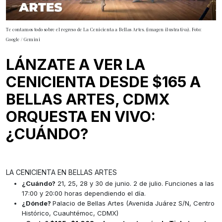
Te contamos todo sobre el regreso de La Cenicienta a Bellas Artes. (imagen ilustrativa). Foto:
Google / Gemini
LÁNZATE A VER LA
CENICIENTA DESDE $165 A
BELLAS ARTES, CDMX
ORQUESTA EN VIVO:
¿CUÁNDO?
LA CENICIENTA EN BELLAS ARTES
¿Cuándo?
21,
25, 28 y 30 de junio. 2 de julio. Funciones a las
17:00 y 20:00 horas dependiendo el día.
¿Dónde?
Palacio de Bellas Artes (Avenida Juárez S/N, Centro
Histórico, Cuauhtémoc, CDMX)