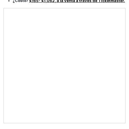
¿Costo?
$165- $1,062, a la venta a través de Ticketmaster.