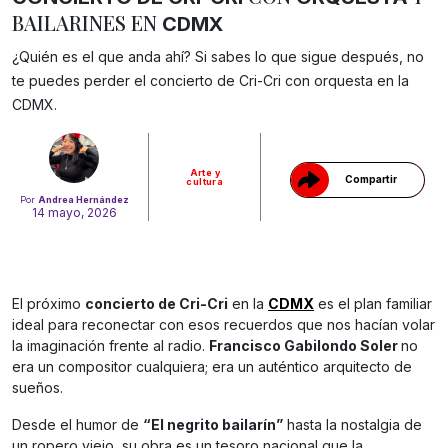
BAILARINES EN
CDMX
¿Quién es el que anda ahí? Si sabes lo que sigue después, no
Gracias!
te puedes perder el concierto de Cri-Cri con orquesta en la
CDMX.
Arte y
Compartir
cultura
Por
Andrea Hernández
14 mayo, 2026
El próximo
concierto de Cri-Cri
en la
CDMX
es el plan familiar
ideal para reconectar con esos recuerdos que nos hacían volar
la imaginación frente al radio.
Francisco Gabilondo Soler
no
era un compositor cualquiera; era un auténtico arquitecto de
sueños.
Desde el humor de
“El negrito bailarín”
hasta la nostalgia de
un ropero viejo, su obra es un tesoro nacional que la