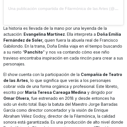
Una publicación compartida de Filarmónica de las Artes (@fdelasartes)
La historia es llevada de la mano por una leyenda de la
actuación:
Evangelina Martínez
. Ella interpreta a
Doña Emilia
Fernández de Soler,
quien fuera la abuela real de Francisco
Gabilondo. En la trama, Doña Emilia viaja en el tiempo buscando
a su nieto “
Panchito
” y nos va contando cómo ese niño
travieso encontraba inspiración en cada rincón para crear a sus
personajes.
El show cuenta con la participación de la
Compañía de Teatro
de las Artes
, lo que significa que verás a los personajes
cobrar vida de una forma orgánica y profesional. Este libreto,
escrito por
María Teresa Careaga Medina
y dirigido por
Omar Olvera
, fue estrenado en 2018 y desde entonces ha
sido un éxito total. Bajo la batuta del Maestro Jorge Barradas
García como director concertador y la visión de Enrique
Abraham Vélez Godoy, director de la Filarmónica, la calidad
sonora está garantizada. Es una producción de alto nivel donde