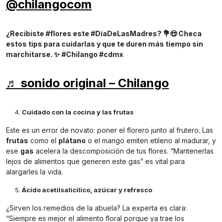
@chilangocom
¿Recibiste #flores este #DíaDeLasMadres? 💐😍 Checa
estos tips para cuidarlas y que te duren más tiempo sin
marchitarse. ✨ #Chilango #cdmx
♬ sonido original – Chilango
Cuidado con la cocina y las frutas
Este es un error de novato: poner el florero junto al frutero. Las
frutas
como el
plátano
o el mango emiten etileno al madurar, y
ese
gas
acelera la descomposición de tus flores. “Mantenerlas
lejos de alimentos que generen este gas” es vital para
alargarles la vida.
Ácido acetilsalicílico, azúcar y refresco
¿Sirven los remedios de la abuela? La experta es clara:
“Siempre es mejor el alimento floral porque ya trae los