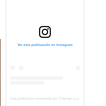
Ver esta publicación en Instagram
U
na publicación compartida por Chilango (@chilangocom)