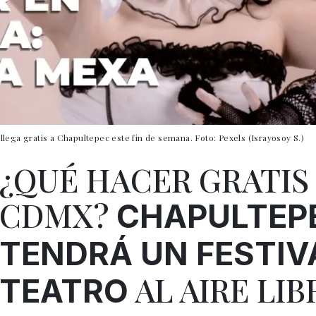
lega gratis a Chapultepec este fin de semana. Foto: Pexels (Israyosoy S.)
¿QUÉ HACER GRATIS
CDMX?
CHAPULTEP
TENDRÁ UN FESTIV
AL AIRE LIB
TEATRO