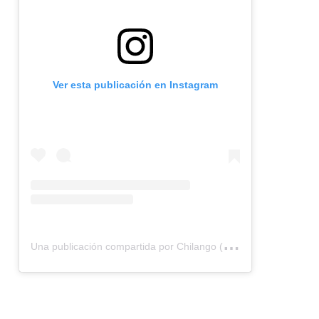
Ver esta publicación en Instagram
U
na publicación compartida por Chilango (@chilangocom)