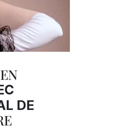
 EN
EC
AL DE
RE