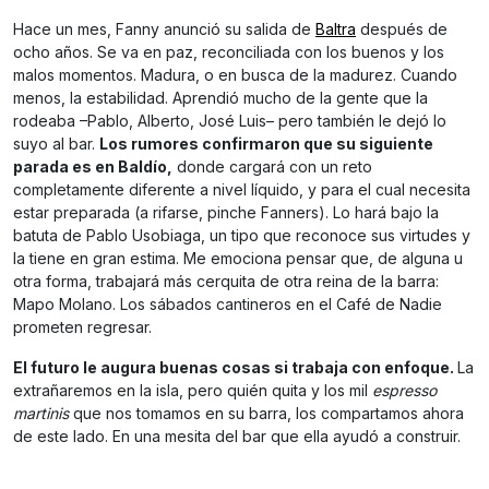
Hace un mes, Fanny anunció su salida de
Baltra
después de
ocho años. Se va en paz, reconciliada con los buenos y los
malos momentos. Madura, o en busca de la madurez. Cuando
menos, la estabilidad. Aprendió mucho de la gente que la
rodeaba –Pablo, Alberto, José Luis– pero también le dejó lo
suyo al bar.
Los rumores confirmaron que su siguiente
parada es en Baldío,
donde cargará con un reto
completamente diferente a nivel líquido, y para el cual necesita
estar preparada (a rifarse, pinche Fanners). Lo hará bajo la
batuta de Pablo Usobiaga, un tipo que reconoce sus virtudes y
la tiene en gran estima. Me emociona pensar que, de alguna u
otra forma, trabajará más cerquita de otra reina de la barra:
Mapo Molano. Los sábados cantineros en el Café de Nadie
prometen regresar.
El futuro le augura buenas cosas si trabaja con enfoque.
La
extrañaremos en la isla, pero quién quita y los mil
espresso
martinis
que nos tomamos en su barra, los compartamos ahora
de este lado. En una mesita del bar que ella ayudó a construir.