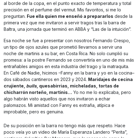
al borde de la copa, en el punto exacto de temperatura y total
precisión en el perfume del vermut. Mis favoritos, si me lo
preguntan.
Fue ella quien me enseñó a prepararlos
desde la
primera vez que me invitaron a servir tragos tras la barra de
Baltra, una jornada que terminó en ABBA y “Las de la intuición”.
Esa noche se fue a presentar con nosotros Fernando Crespo,
un tipo de ojos azules que prometió llevarnos a servir una
noche de martinis a su bar, en Costa Rica. No solo cumplió su
promesa: a la postre Fernando se convertiría en uno de mis más
entrañables amigos en esta industria del trago y la matraquita.
En Café de Nadie, hicimos –Fanny en la barra y yo en la cocina–
dos sábados cantineros en 2023 y 2024.
Maridajes de cecina
crujiente,
bulls
, quesabirrias, micheladas, tortas de
chicharrón norteño, martinis…
Yo no me lo explicaba, pero
algo habrán visto aquellos que nos invitaron a echar
palomazos. Mi amistad con Fanny es extraña, atípica e
improbable, pero es genuina.
De su posición en la barra no tengo más que respeto. Hace
poco veía yo un video de María Esperanza Landero “Perita”,