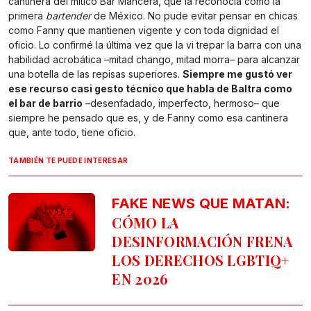
cantinera del mítico Bar Mancera, que la reconocía como la
primera
bartender
de México. No pude evitar pensar en chicas
como Fanny que mantienen vigente y con toda dignidad el
oficio. Lo confirmé la última vez que la vi trepar la barra con una
habilidad acrobática –mitad chango, mitad morra– para alcanzar
una botella de las repisas superiores.
Siempre me gustó ver
ese recurso casi gesto técnico que habla de Baltra como
el bar de barrio
–desenfadado, imperfecto, hermoso– que
siempre he pensado que es, y de Fanny como esa cantinera
que, ante todo, tiene oficio.
TAMBIÉN TE PUEDE INTERESAR
FAKE NEWS QUE MATAN:
CÓMO LA
DESINFORMACIÓN FRENA
LOS DERECHOS LGBTIQ+
EN 2026