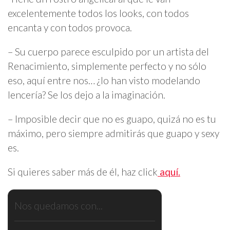
excelentemente todos los looks, con todos
encanta y con todos provoca.
– Su cuerpo parece esculpido por un artista del
Renacimiento, simplemente perfecto y no sólo
eso, aquí entre nos… ¿lo han visto modelando
lencería? Se los dejo a la imaginación.
– Imposible decir que no es guapo, quizá no es tu
máximo, pero siempre admitirás que guapo y sexy
es.
Si quieres saber más de él, haz click
aquí.
Nos quedamos con...