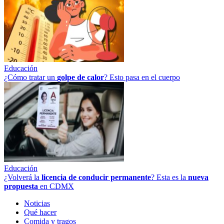
Educación
¿Cómo tratar un
golpe
de
calor
? Esto pasa en el cuerpo
Educación
¿Volverá la
licencia de conducir permanente
? Esta es la
nueva
propuesta
en CDMX
Noticias
Qué hacer
Comida y tragos