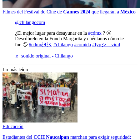
Filmes del Festival de Cine de
Cannes 2024
que llegarán a
México
@chilangocom
¿El mejor lugar para desayunar en la
#cdmx
? 🤔
Descúbrelo en la Fonda Margarita y cuéntanos cómo te
fue 🤤
#cdmx🇲🇽
#chilango
#comida
#fypシ゚viral
♬ sonido original - Chilango
Lo más leído
Educación
Estudiantes del
CCH
Naucalpan
marchan para exigir seguridad;