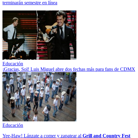
terminarán semestre en línea
Educación
¡Gracias, Sol! Luis Miguel abre dos fechas más para fans de CDMX
Educación
Yee-Haw! Lánzate a comer y zapatear al
Grill and Country Fest