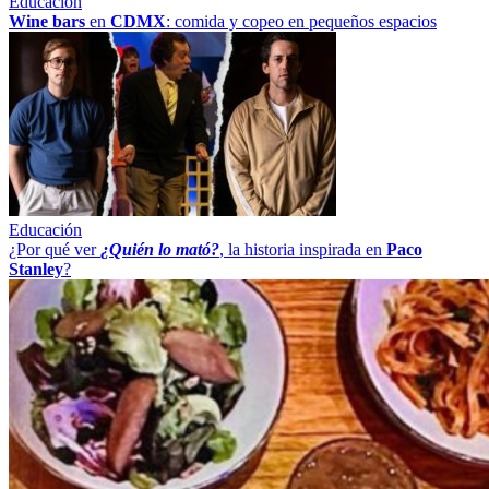
Educación
Wine bars
en
CDMX
: comida y copeo en pequeños espacios
Educación
¿Por qué ver
¿Quién lo mató?
, la historia inspirada en
Paco
Stanley
?