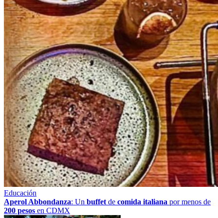
Educación
Aperol Abbondanza
: Un
buffet
de
comida italiana
por menos de
200 pesos
en CDMX