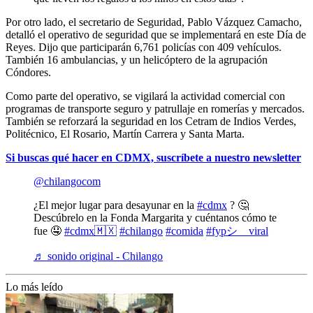
Por otro lado, el secretario de Seguridad, Pablo Vázquez Camacho,
detalló el operativo de seguridad que se implementará en este Día de
Reyes. Dijo que participarán 6,761 policías con 409 vehículos.
También 16 ambulancias, y un helicóptero de la agrupación
Cóndores.
Como parte del operativo, se vigilará la actividad comercial con
programas de transporte seguro y patrullaje en romerías y mercados.
También se reforzará la seguridad en los Cetram de Indios Verdes,
Politécnico, El Rosario, Martín Carrera y Santa Marta.
Si buscas qué hacer en CDMX, suscríbete a nuestro newsletter
@chilangocom
¿El mejor lugar para desayunar en la
#cdmx
? 🤔
Descúbrelo en la Fonda Margarita y cuéntanos cómo te
fue 🤤
#cdmx🇲🇽
#chilango
#comida
#fypシ゚viral
♬ sonido original - Chilango
Lo más leído