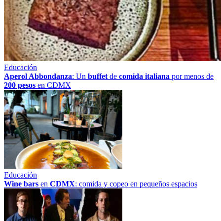
Educación
Aperol Abbondanza
: Un
buffet
de
comida italiana
por menos de
200 pesos
en CDMX
Educación
Wine bars
en
CDMX
: comida y copeo en pequeños espacios