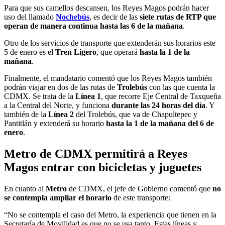
Para que sus camellos descansen, los Reyes Magos podrán hacer
uso del llamado
Nochebús
, es decir de las
siete rutas de RTP que
operan de manera continua hasta las 6 de la mañana
.
Otro de los servicios de transporte que extenderán sus horarios este
5 de enero es el
Tren Ligero
, que operará
hasta la 1 de la
mañana
.
Finalmente, el mandatario comentó que los Reyes Magos también
podrán viajar en dos de las rutas de
Trolebús
con las que cuenta la
CDMX. Se trata de la
Línea 1
, que recorre Eje Central de Taxqueña
a la Central del Norte, y funciona
durante las 24 horas del día
. Y
también de la
Línea 2
del Trolebús, que va de Chapultepec y
Pantitlán y extenderá su horario
hasta la 1 de la mañana del 6 de
enero
.
Metro de CDMX permitirá a Reyes
Magos entrar con bicicletas y juguetes
En cuanto al
Metro
de CDMX, el jefe de Gobierno comentó que
no
se contempla ampliar el horario
de este transporte:
“No se contempla el caso del Metro, la experiencia que tienen en la
Secretaría de Movilidad es que no se usa tanto. Estas líneas y