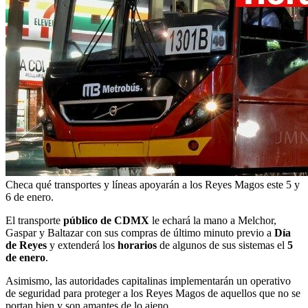
Checa qué transportes y líneas apoyarán a los Reyes Magos este 5 y
6 de enero.
El transporte
público de CDMX
le echará la mano a Melchor,
Gaspar y Baltazar con sus compras de último minuto previo a
Día
de Reyes
y extenderá los
horarios
de algunos de sus sistemas el
5
de enero
.
Asimismo, las autoridades capitalinas implementarán un operativo
de seguridad para proteger a los Reyes Magos de aquellos que no se
portan bien y son amantes de lo ajeno.