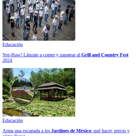
Educación
Yee-Haw! Lánzate a comer y zapatear al
Grill and Country Fest
2024
Educación
Arma una escapada a los
Jardines de México
: qué hacer, precio y