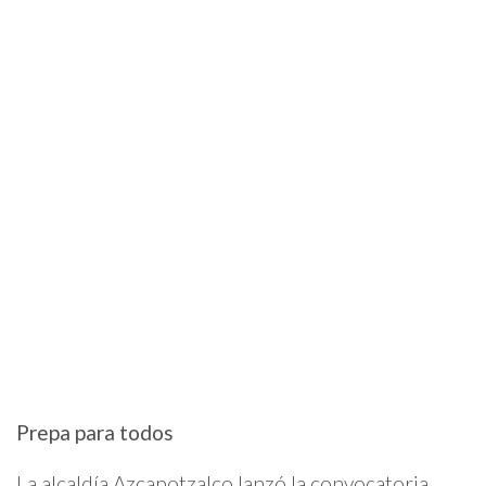
Prepa para todos
La alcaldía Azcapotzalco lanzó la convocatoria