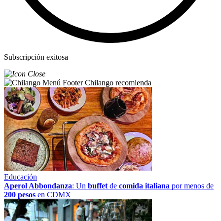
Subscripción exitosa
Chilango recomienda
Educación
Aperol Abbondanza
: Un
buffet
de
comida italiana
por menos de
200 pesos
en CDMX