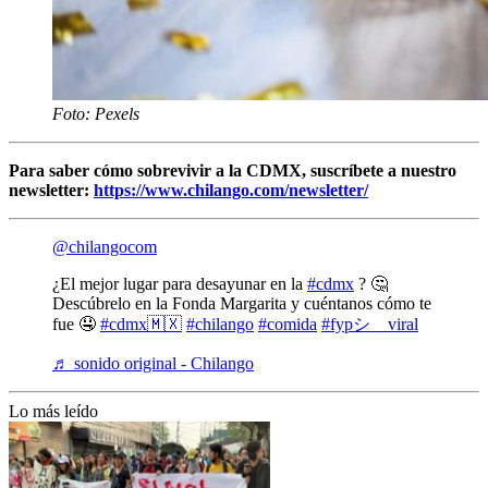
Foto: Pexels
Para saber cómo sobrevivir a la CDMX, suscríbete a nuestro
newsletter:
https://www.chilango.com/newsletter/
@chilangocom
¿El mejor lugar para desayunar en la
#cdmx
? 🤔
Descúbrelo en la Fonda Margarita y cuéntanos cómo te
fue 🤤
#cdmx🇲🇽
#chilango
#comida
#fypシ゚viral
♬ sonido original - Chilango
Lo más leído