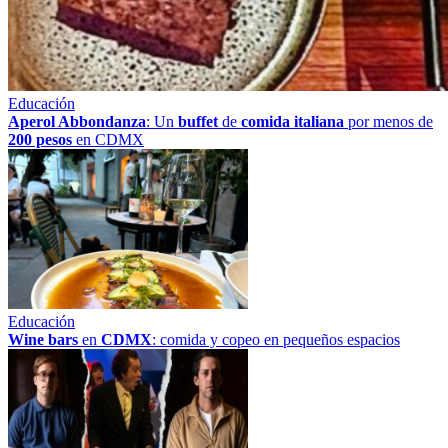
Educación
Aperol Abbondanza
: Un
buffet
de
comida italiana
por menos de
200 pesos
en CDMX
Educación
Wine bars
en
CDMX
: comida y copeo en pequeños espacios