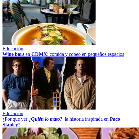
Educación
Wine bars
en
CDMX
: comida y copeo en pequeños espacios
Educación
¿Por qué ver
¿Quién lo mató?
, la historia inspirada en
Paco
Stanley
?