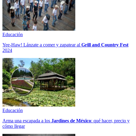
Educación
Yee-Haw! Lánzate a comer y zapatear al
Grill and Country Fest
2024
Educación
Arma una escapada a los
Jardines de México
: qué hacer, precio y
cómo llegar