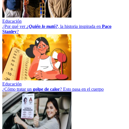
Educación
¿Por qué ver
¿Quién lo mató?
, la historia inspirada en
Paco
Stanley
?
Educación
¿Cómo tratar un
golpe
de
calor
? Esto pasa en el cuerpo