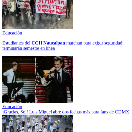
Educación
Estudiantes del
CCH
Naucalpan
marchan para exigir seguridad;
terminarán semestre en línea
Educación
¡Gracias, Sol! Luis Miguel abre dos fechas más para fans de CDMX