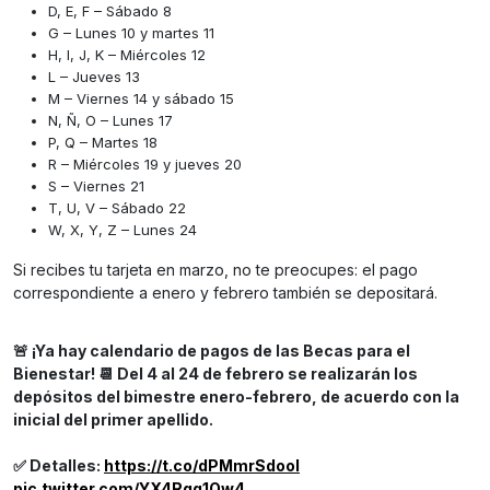
D, E, F – Sábado 8
G – Lunes 10 y martes 11
H, I, J, K – Miércoles 12
L – Jueves 13
M – Viernes 14 y sábado 15
N, Ñ, O – Lunes 17
P, Q – Martes 18
R – Miércoles 19 y jueves 20
S – Viernes 21
T, U, V – Sábado 22
W, X, Y, Z – Lunes 24
Si recibes tu tarjeta en marzo, no te preocupes: el pago
correspondiente a enero y febrero también se depositará.
🚨 ¡Ya hay calendario de pagos de las Becas para el
Bienestar! 📆 Del 4 al 24 de febrero se realizarán los
depósitos del bimestre enero-febrero, de acuerdo con la
inicial del primer apellido.
✅ Detalles:
https://t.co/dPMmrSdooI
pic.twitter.com/YX4Rgq1Qw4