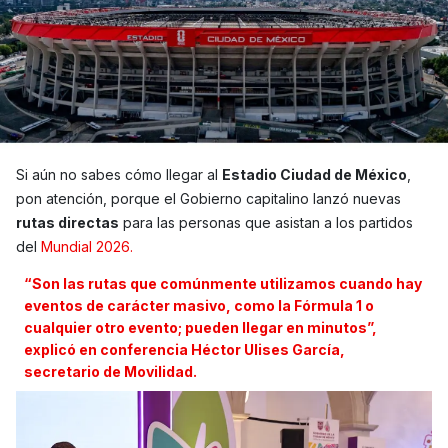
Si aún no sabes cómo llegar al
Estadio Ciudad de México
,
pon atención, porque el Gobierno capitalino lanzó nuevas
rutas directas
para las personas que asistan a los partidos
del
Mundial 2026.
“Son las rutas que comúnmente utilizamos cuando hay
eventos de carácter masivo, como la Fórmula 1 o
cualquier otro evento; pueden llegar en minutos”,
explicó en conferencia Héctor Ulises García,
secretario de Movilidad.