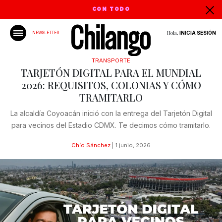
CON TODO
Hola,
INICIA SESIÓN
NEWSLETTER
TRANSPORTE
TARJETÓN DIGITAL PARA EL MUNDIAL
2026: REQUISITOS, COLONIAS Y CÓMO
TRAMITARLO
La alcaldía Coyoacán inició con la entrega del Tarjetón Digital
para vecinos del Estadio CDMX. Te decimos cómo tramitarlo.
Chío Sánchez
|
1 junio, 2026