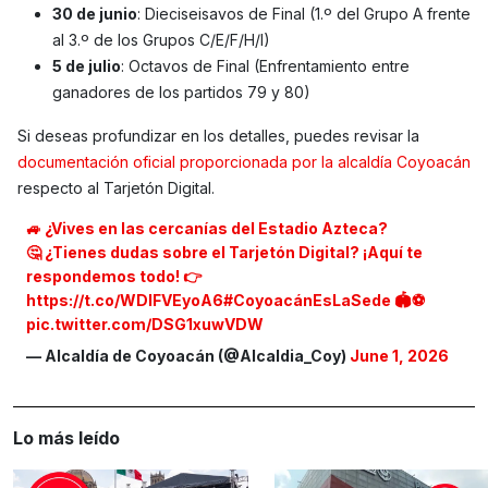
30 de junio
: Dieciseisavos de Final (1.º del Grupo A frente
al 3.º de los Grupos C/E/F/H/I)
5 de julio
: Octavos de Final (Enfrentamiento entre
ganadores de los partidos 79 y 80)
Si deseas profundizar en los detalles, puedes revisar la
documentación oficial proporcionada por la alcaldía Coyoacán
respecto al Tarjetón Digital.
🚙 ¿Vives en las cercanías del Estadio Azteca?
🤔 ¿Tienes dudas sobre el Tarjetón Digital? ¡Aquí te
respondemos todo! 👉
https://t.co/WDIFVEyoA6
#CoyoacánEsLaSede
🏟️⚽️
pic.twitter.com/DSG1xuwVDW
— Alcaldía de Coyoacán (@Alcaldia_Coy)
June 1, 2026
Lo más leído