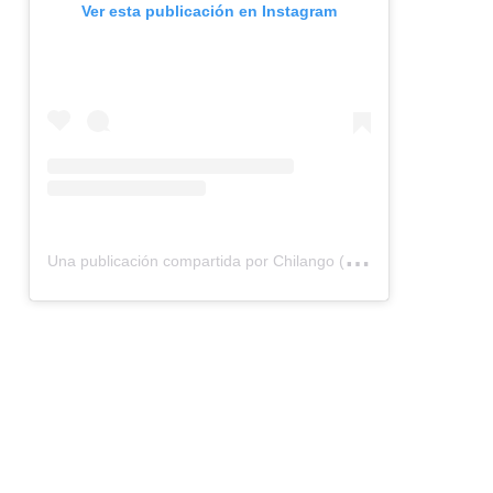
Ver esta publicación en Instagram
U
na publicación compartida por Chilango (@chilangocom)