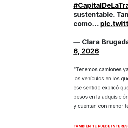
#CapitalDeLaTr
sustentable. Ta
como…
pic.twi
— Clara Brugad
6, 2026
“Tenemos camiones ya m
los vehículos en los qu
ese sentido explicó que
pesos en la adquisici
y cuentan con menor t
TAMBIÉN TE PUEDE INTERE