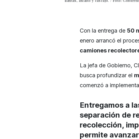
llantas, asfalto y cascajo. / Foto: Gobie
Con la entrega de
50 
enero arrancó el proce
camiones recolector
La jefa de Gobierno, C
busca profundizar el
m
comenzó a implementar
Entregamos a la
separación de re
recolección, imp
permite avanzar