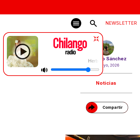
NEWSLETTER
Por
Chío Sánchez
Herb Alpert & the Tijuana Brass | A Tast
18 mayo, 2026
Gracias!
Noticias
Compartir