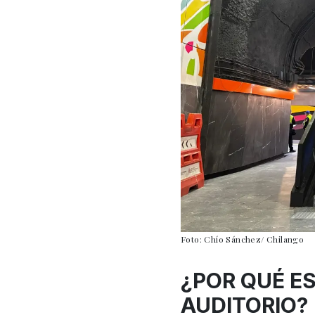
Foto: Chío Sánchez/ Chilango
¿POR QUÉ E
AUDITORIO?