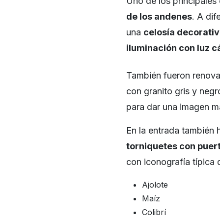
Uno de los principales
de los andenes
. A dif
una
celosía decorati
iluminación con luz cá
También fueron renov
con granito gris y neg
para dar una imagen má
En la entrada también
torniquetes con puer
con iconografía típica 
Ajolote
Maíz
Colibrí