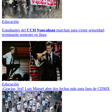
Educación
Estudiantes del
CCH
Naucalpan
marchan para exigir seguridad;
terminarán semestre en línea
Educación
¡Gracias, Sol! Luis Miguel abre dos fechas más para fans de CDMX