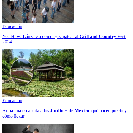
Educación
Yee-Haw! Lánzate a comer y zapatear al
Grill and Country Fest
2024
Educación
Arma una escapada a los
Jardines de México
: qué hacer, precio y
cómo llegar