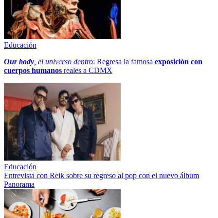
Educación
Our body
, el universo dentro
: Regresa la famosa
exposición con
cuerpos humanos
reales a CDMX
Educación
Entrevista con Reik sobre su regreso al pop con el nuevo álbum
Panorama