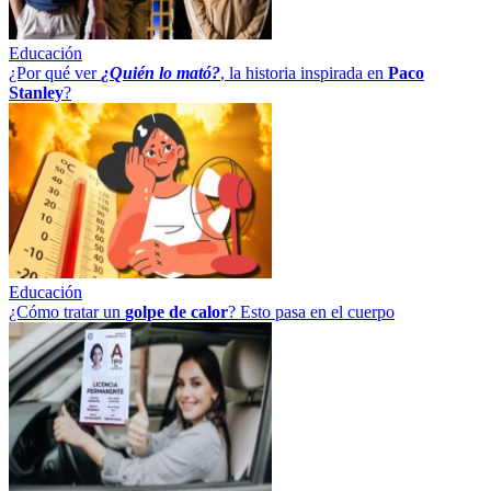
Educación
¿Por qué ver
¿Quién lo mató?
, la historia inspirada en
Paco
Stanley
?
Educación
¿Cómo tratar un
golpe
de
calor
? Esto pasa en el cuerpo