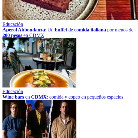
Educación
Aperol Abbondanza
: Un
buffet
de
comida italiana
por menos de
200 pesos
en CDMX
Educación
Wine bars
en
CDMX
: comida y copeo en pequeños espacios