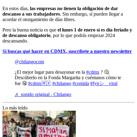
En estos días,
las empresas no tienen la obligación de dar
descanso a sus trabajadores
. Sin embargo, sí pueden llegar a
acordar el otorgamiento de días libres.
Pero la buena noticia es que
el lunes 1 de enero sí es día feriado y
de descanso obligatorio
, por lo que podrás empezar 2024
descansando.
Si buscas qué hacer en CDMX, suscríbete a nuestro newsletter
@chilangocom
¿El mejor lugar para desayunar en la
#cdmx
? 🤔
Descúbrelo en la Fonda Margarita y cuéntanos cómo te
fue 🤤
#cdmx🇲🇽
#chilango
#comida
#fypシ゚viral
♬ sonido original - Chilango
Lo más leído