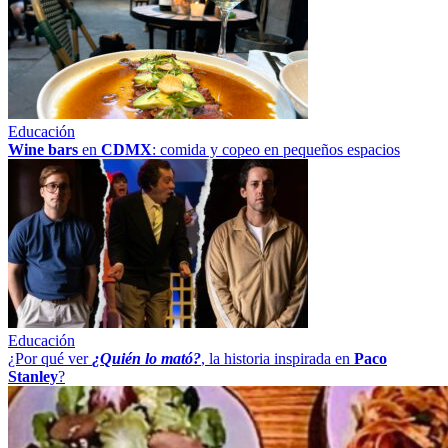
Educación
Wine bars
en
CDMX
: comida y copeo en pequeños espacios
Educación
¿Por qué ver
¿Quién lo mató?
, la historia inspirada en
Paco
Stanley
?