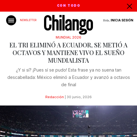
CON TODO
Hola,
INICIA SESIÓN
NEWSLETTER
MUNDIAL 2026
EL TRI ELIMINÓ A ECUADOR, SE METIÓ A
OCTAVOS Y MANTIENE VIVO EL SUEÑO
MUNDIALISTA
¿Y si sí? ¡Pues sí se pudo! Esta frase ya no suena tan
descabellada: México eliminó a Ecuador y avanzó a octavos
de final
Redacción
|
30 junio, 2026