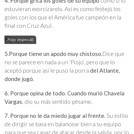
4. Porque grita los goles de su equipo
como si lo
estuvieran exorcizando. Así es como festejó los
goles con los que el América fue campeón en la
final con Cruz Azul.
Piojo (especial)
5.
Porque tiene un apodo muy chistoso.
Dice que
no se parece en nada a un ‘Piojo’, pero que lo
aceptó porque así le puso la porra
del Atlante,
donde jugó.
6. Porque opina de todo. Cuando murió Chavela
Vargas
, dio su más sentido pésame.
7. Porque no le da miedo jugar al frente.
Su estilo
de dirigir se basa en balancear bien a su equipo
para que sea capaz de atacar desde la salida, por lo