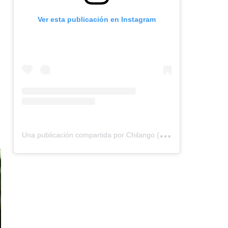
Ver esta publicación en Instagram
U
na publicación compartida por Chilango (@chilangocom)