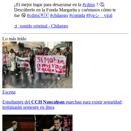
¿El mejor lugar para desayunar en la
#cdmx
? 🤔
Descúbrelo en la Fonda Margarita y cuéntanos cómo te
fue 🤤
#cdmx🇲🇽
#chilango
#comida
#fypシ゚viral
♬ sonido original - Chilango
Lo más leído
Escena
Estudiantes del
CCH
Naucalpan
marchan para exigir seguridad;
terminarán semestre en línea