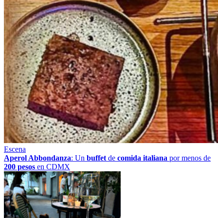
Escena
Aperol Abbondanza
: Un
buffet
de
comida italiana
por menos de
200 pesos
en CDMX