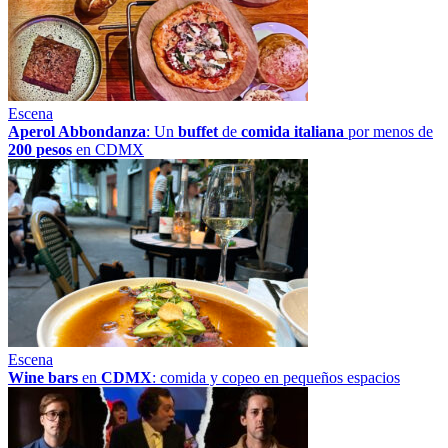
Escena
Aperol Abbondanza
: Un
buffet
de
comida italiana
por menos de
200 pesos
en CDMX
Escena
Wine bars
en
CDMX
: comida y copeo en pequeños espacios