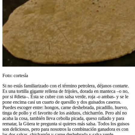
Foto: cortesía
Si no estás familiarizado con el término petrolera, déjanos contarte.
Es una tortilla gigante rellena de frijoles, dorada en manteca –o no,
por si #dieta–. Ésta se cubre con salsa verde, roja -o ambas- y se le
pone encima casi un cuarto de quesillo y dos guisados caseros.
Puedes escoger entre: hongos, carne deshebrada, picadillo, huevo,
tinga de pollo y el favorito de los asiduos, chicharrón. Pero ahí no
acaba la cosa, también lleva cebolla picada, queso rallado y para
rematar, la Güera te pregunta si quieres más salsa. Todos los guisos
son deliciosos, pero para nosotros la combinación ganadora es con
las dos salsas, chicharrón y carne deshebrada y salsa verde.