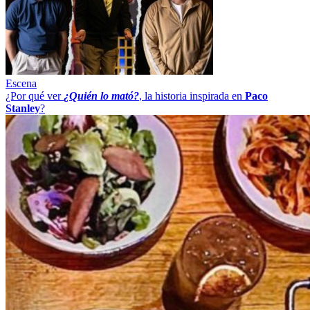
Escena
¿Por qué ver
¿Quién lo mató?
, la historia inspirada en
Paco
Stanley
?