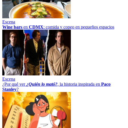
Escena
Wine bars
en
CDMX
: comida y copeo en pequeños espacios
Escena
¿Por qué ver
¿Quién lo mató?
, la historia inspirada en
Paco
Stanley
?