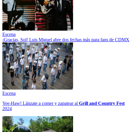
Escena
¡Gracias, Sol! Luis Miguel abre dos fechas más para fans de CDMX
Escena
Yee-Haw! Lánzate a comer y zapatear al
Grill and Country Fest
2024