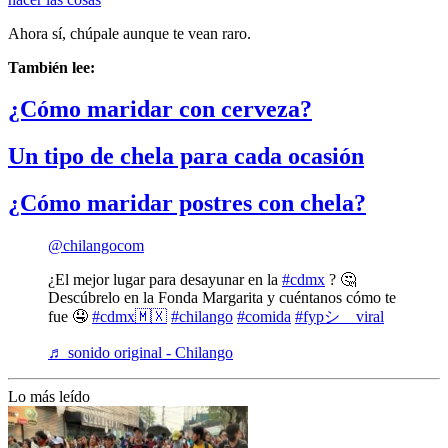
Ahora sí, chúpale aunque te vean raro.
También lee:
¿Cómo maridar con cerveza?
Un tipo de chela para cada ocasión
¿Cómo maridar postres con chela?
@chilangocom
¿El mejor lugar para desayunar en la
#cdmx
? 🤔
Descúbrelo en la Fonda Margarita y cuéntanos cómo te
fue 🤤
#cdmx🇲🇽
#chilango
#comida
#fypシ゚viral
♬ sonido original - Chilango
Lo más leído