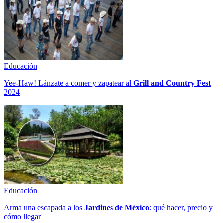
Educación
Yee-Haw! Lánzate a comer y zapatear al
Grill and Country Fest
2024
Educación
Arma una escapada a los
Jardines de México
: qué hacer, precio y
cómo llegar