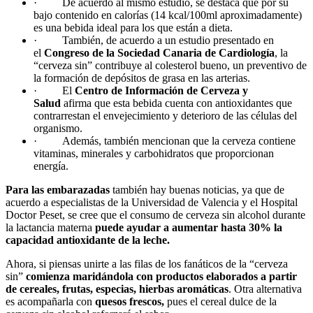
·
De acuerdo al mismo estudio, se destaca que por su
bajo contenido en calorías (14 kcal/100ml aproximadamente)
es una bebida ideal para los que están a dieta.
·
También, de acuerdo a un estudio presentado en
el
Congreso de la Sociedad Canaria de Cardiología
, la
“cerveza sin” contribuye al colesterol bueno, un preventivo de
la formación de depósitos de grasa en las arterias.
·
El
Centro de Información de Cerveza y
Salud
afirma que esta bebida cuenta con antioxidantes que
contrarrestan el envejecimiento y deterioro de las células del
organismo.
·
Además, también mencionan que la cerveza contiene
vitaminas, minerales y carbohidratos que proporcionan
energía.
Para las embarazadas
también hay buenas noticias, ya que de
acuerdo a especialistas de la Universidad de Valencia y el Hospital
Doctor Peset, se cree que el consumo de cerveza sin alcohol durante
la lactancia materna
puede ayudar a aumentar hasta 30% la
capacidad antioxidante de la leche.
Ahora, si piensas unirte a las filas de los fanáticos de la “cerveza
sin”
comienza maridándola con productos elaborados a partir
de cereales, frutas, especias, hierbas aromáticas
. Otra alternativa
es acompañarla con
quesos frescos,
pues el cereal dulce de la