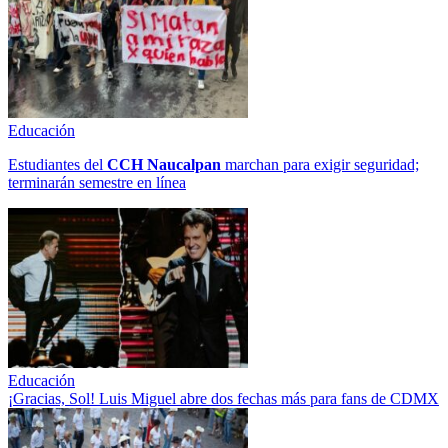
Educación
Estudiantes del
CCH
Naucalpan
marchan para exigir seguridad;
terminarán semestre en línea
Educación
¡Gracias, Sol! Luis Miguel abre dos fechas más para fans de CDMX