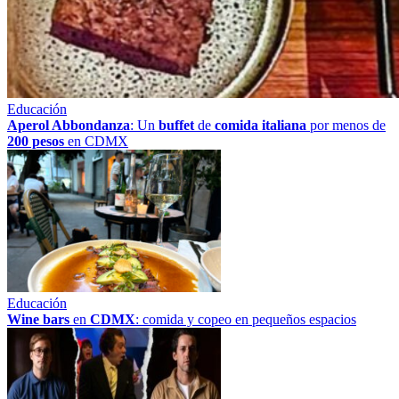
Educación
Aperol Abbondanza
: Un
buffet
de
comida italiana
por menos de
200 pesos
en CDMX
Educación
Wine bars
en
CDMX
: comida y copeo en pequeños espacios