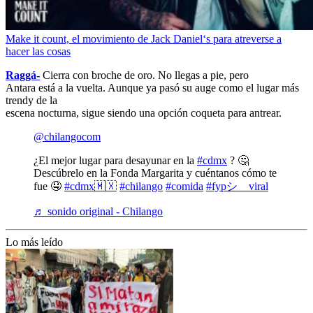
Make it count, el movimiento de Jack Daniel‘s para atreverse a
hacer las cosas
Raggá-
Cierra con broche de oro. No llegas a pie, pero
Antara está a la vuelta. Aunque ya pasó su auge como el lugar más
trendy de la
escena nocturna, sigue siendo una opción coqueta para antrear.
@chilangocom
¿El mejor lugar para desayunar en la
#cdmx
? 🤔
Descúbrelo en la Fonda Margarita y cuéntanos cómo te
fue 🤤
#cdmx🇲🇽
#chilango
#comida
#fypシ゚viral
♬ sonido original - Chilango
Lo más leído