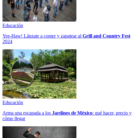
Educación
Yee-Haw! Lánzate a comer y zapatear al
Grill and Country Fest
2024
Educación
Arma una escapada a los
Jardines de México
: qué hacer, precio y
cómo llegar