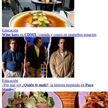
Educación
Wine bars
en
CDMX
: comida y copeo en pequeños espacios
Educación
¿Por qué ver
¿Quién lo mató?
, la historia inspirada en
Paco
Stanley
?