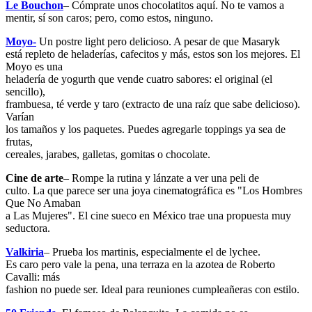
Le Bouchon
– Cómprate unos chocolatitos aquí. No te vamos a
mentir, sí son caros; pero, como estos, ninguno.
Moyo-
Un postre light pero delicioso. A pesar de que Masaryk
está repleto de heladerías, cafecitos y más, estos son los mejores. El
Moyo es una
heladería de yogurth que vende cuatro sabores: el original (el
sencillo),
frambuesa, té verde y taro (extracto de una raíz que sabe delicioso).
Varían
los tamaños y los paquetes. Puedes agregarle toppings ya sea de
frutas,
cereales, jarabes, galletas, gomitas o chocolate.
Cine de arte
– Rompe la rutina y lánzate a ver una peli de
culto. La que parece ser una joya cinematográfica es "Los Hombres
Que No Amaban
a Las Mujeres". El cine sueco en México trae una propuesta muy
seductora.
Valkiria
– Prueba los martinis, especialmente el de lychee.
Es caro pero vale la pena, una terraza en la azotea de Roberto
Cavalli: más
fashion no puede ser. Ideal para reuniones cumpleañeras con estilo.