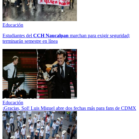
Educación
Estudiantes del
CCH
Naucalpan
marchan para exigir seguridad;
terminarán semestre en línea
Educación
¡Gracias, Sol! Luis Miguel abre dos fechas más para fans de CDMX