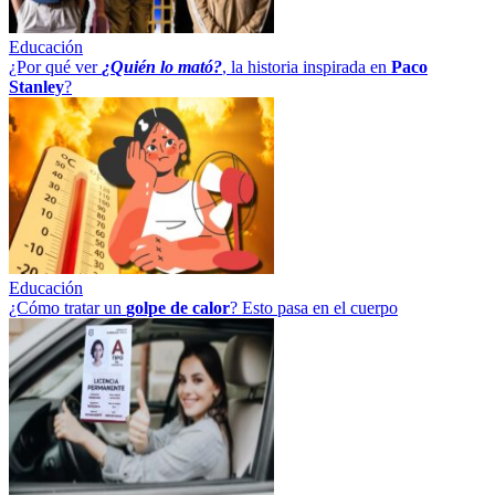
Educación
¿Por qué ver
¿Quién lo mató?
, la historia inspirada en
Paco
Stanley
?
Educación
¿Cómo tratar un
golpe
de
calor
? Esto pasa en el cuerpo