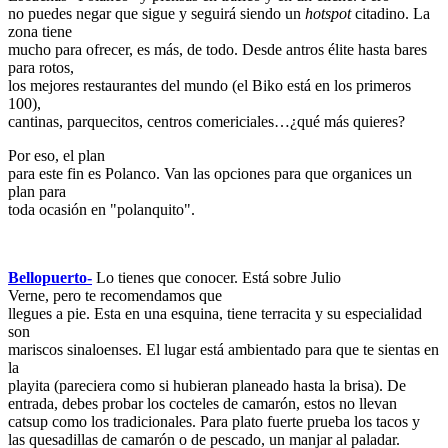
no puedes negar que sigue y seguirá siendo un
hotspot
citadino. La
zona tiene
mucho para ofrecer, es más, de todo. Desde antros élite hasta bares
para rotos,
los mejores restaurantes del mundo (el Biko está en los primeros
100),
cantinas, parquecitos, centros comericiales…¿qué más quieres?
Por eso, el plan
para este fin es Polanco. Van las opciones para que organices un
plan para
toda ocasión en "polanquito".
Bellopuerto-
Lo tienes que conocer. Está sobre Julio
Verne, pero te recomendamos que
llegues a pie. Esta en una esquina, tiene terracita y su especialidad
son
mariscos sinaloenses. El lugar está ambientado para que te sientas en
la
playita (pareciera como si hubieran planeado hasta la brisa). De
entrada, debes probar los cocteles de camarón, estos no llevan
catsup como los tradicionales. Para plato fuerte prueba los tacos y
las quesadillas de camarón o de pescado, un manjar al paladar.