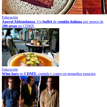
Educación
Aperol Abbondanza
: Un
buffet
de
comida italiana
por menos de
200 pesos
en CDMX
Educación
Wine bars
en
CDMX
: comida y copeo en pequeños espacios