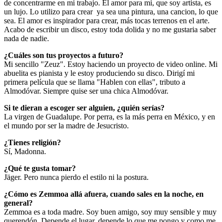
de concentrarme en mi trabajo. El amor para mi, que soy artista, es
un lujo. Lo utilizo para crear ya sea una pintura, una cancion, lo que
sea. El amor es inspirador para crear, más tocas terrenos en el arte.
Acabo de escribir un disco, estoy toda dolida y no me gustaria saber
nada de nadie.
¿Cuáles son tus proyectos a futuro?
Mi sencillo "Zeuz". Estoy haciendo un proyecto de video online. Mi
abuelita es pianista y le estoy produciendo su disco. Dirigí mi
primera película que se llama "Hablen con ellas", tributo a
Almodóvar. Siempre quise ser una chica Almodóvar.
Si te dieran a escoger ser alguien, ¿quién serías?
La virgen de Guadalupe. Por perra, es la más perra en México, y en
el mundo por ser la madre de Jesucristo.
¿Tienes religión?
Sí, Madonna.
¿Qué te gusta tomar?
Jäger. Pero nunca pierdo el estilo ni la postura.
¿Cómo es Zemmoa allá afuera, cuando sales en la noche, en
general?
Zemmoa es a toda madre. Soy buen amigo, soy muy sensible y muy
querendón. Depende el lugar, depende lo que me pongo y como me