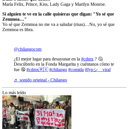
María Felix, Prince, Kiss, Lady Gaga y Marilyn Monroe.
Si alguien te ve en la calle quisieras que digan: "Yo sé que
Zemmoa…"
Yo sé que Zemmoa no me va a saludar (risas)…No, yo sé que
Zemmoa es libra.
@chilangocom
¿El mejor lugar para desayunar en la
#cdmx
? 🤔
Descúbrelo en la Fonda Margarita y cuéntanos cómo te
fue 🤤
#cdmx🇲🇽
#chilango
#comida
#fypシ゚viral
♬ sonido original - Chilango
Lo más leído