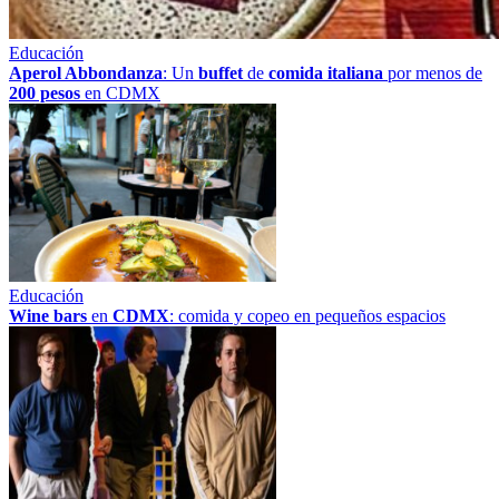
Educación
Aperol Abbondanza
: Un
buffet
de
comida italiana
por menos de
200 pesos
en CDMX
Educación
Wine bars
en
CDMX
: comida y copeo en pequeños espacios