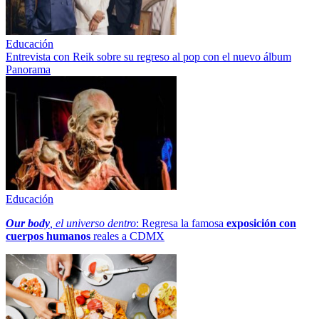
Educación
Entrevista con Reik sobre su regreso al pop con el nuevo álbum
Panorama
Educación
Our body
, el universo dentro
: Regresa la famosa
exposición con
cuerpos humanos
reales a CDMX