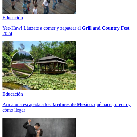
Educación
Yee-Haw! Lánzate a comer y zapatear al
Grill and Country Fest
2024
Educación
Arma una escapada a los
Jardines de México
: qué hacer, precio y
cómo llegar