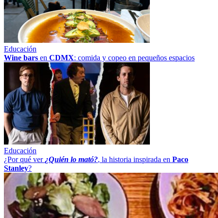
Educación
Wine bars
en
CDMX
: comida y copeo en pequeños espacios
Educación
¿Por qué ver
¿Quién lo mató?
, la historia inspirada en
Paco
Stanley
?