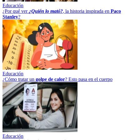
Educación
¿Por qué ver
¿Quién lo mató?
, la historia inspirada en
Paco
Stanley
?
Educación
¿Cómo tratar un
golpe
de
calor
? Esto pasa en el cuerpo
Educación