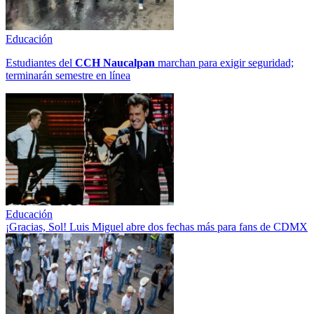
Educación
Estudiantes del
CCH
Naucalpan
marchan para exigir seguridad;
terminarán semestre en línea
Educación
¡Gracias, Sol! Luis Miguel abre dos fechas más para fans de CDMX