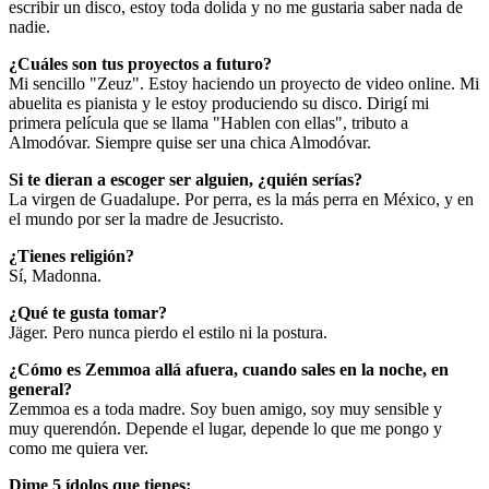
escribir un disco, estoy toda dolida y no me gustaria saber nada de
nadie.
¿Cuáles son tus proyectos a futuro?
Mi sencillo "Zeuz". Estoy haciendo un proyecto de video online. Mi
abuelita es pianista y le estoy produciendo su disco. Dirigí mi
primera película que se llama "Hablen con ellas", tributo a
Almodóvar. Siempre quise ser una chica Almodóvar.
Si te dieran a escoger ser alguien, ¿quién serías?
La virgen de Guadalupe. Por perra, es la más perra en México, y en
el mundo por ser la madre de Jesucristo.
¿Tienes religión?
Sí, Madonna.
¿Qué te gusta tomar?
Jäger. Pero nunca pierdo el estilo ni la postura.
¿Cómo es Zemmoa allá afuera, cuando sales en la noche, en
general?
Zemmoa es a toda madre. Soy buen amigo, soy muy sensible y
muy querendón. Depende el lugar, depende lo que me pongo y
como me quiera ver.
Dime 5 ídolos que tienes: