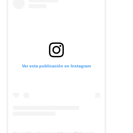
Ver esta publicación en Instagram
U
na publicación compartida por Chilango (@chilangocom)