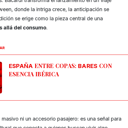
. Bacardí transforma el lanzamiento en un viaje
een, donde la intriga crece, la anticipación se
edición se erige como la pieza central de una
s allá del consumo
.
SAR
ENTRE COPAS:
CON
ESPAÑA
BARES
ESENCIA IBÉRICA
 masivo ni un accesorio pasajero: es una señal para
ltural que conecta a quienes buscan vivir algo