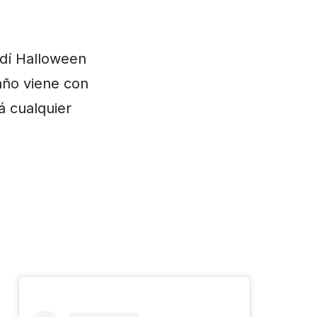
rdí Halloween
año viene con
á cualquier