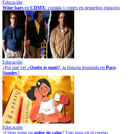
Educación
Wine bars
en
CDMX
: comida y copeo en pequeños espacios
Educación
¿Por qué ver
¿Quién lo mató?
, la historia inspirada en
Paco
Stanley
?
Educación
¿Cómo tratar un
golpe
de
calor
? Esto pasa en el cuerpo