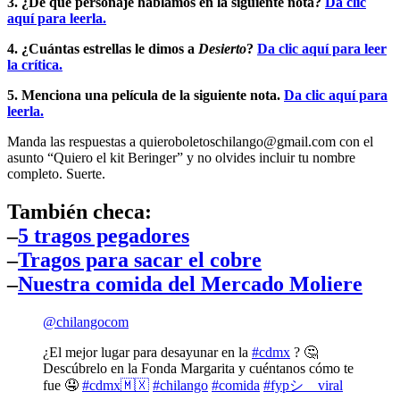
3. ¿De qué personaje hablamos en la siguiente nota?
Da clic
aquí para leerla.
4. ¿Cuántas estrellas le dimos a
Desierto
?
Da clic aquí para leer
la crítica.
5. Menciona una película de la siguiente nota.
Da clic aquí para
leerla.
Manda las respuestas a
quieroboletoschilango@gmail.com
con el
asunto “Quiero el kit Beringer” y no olvides incluir tu nombre
completo. Suerte.
También checa:
–
5 tragos pegadores
–
Tragos para sacar el cobre
–
Nuestra comida del Mercado Moliere
@chilangocom
¿El mejor lugar para desayunar en la
#cdmx
? 🤔
Descúbrelo en la Fonda Margarita y cuéntanos cómo te
fue 🤤
#cdmx🇲🇽
#chilango
#comida
#fypシ゚viral