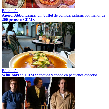
Educación
Aperol Abbondanza
: Un
buffet
de
comida italiana
por menos de
200 pesos
en CDMX
Educación
Wine bars
en
CDMX
: comida y copeo en pequeños espacios