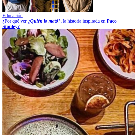
Educación
¿Por qué ver
¿Quién lo mató?
, la historia inspirada en
Paco
Stanley
?