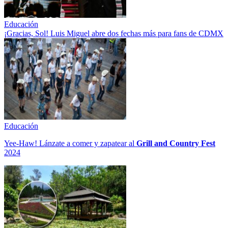
Educación
¡Gracias, Sol! Luis Miguel abre dos fechas más para fans de CDMX
Educación
Yee-Haw! Lánzate a comer y zapatear al
Grill and Country Fest
2024