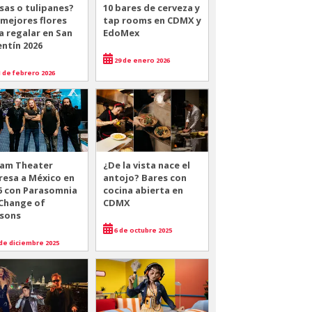
sas o tulipanes?
10 bares de cerveza y
 mejores flores
tap rooms en CDMX y
a regalar en San
EdoMex
entín 2026
29 de enero 2026
 de febrero 2026
am Theater
¿De la vista nace el
resa a México en
antojo? Bares con
6 con Parasomnia
cocina abierta en
 Change of
CDMX
sons
6 de octubre 2025
de diciembre 2025