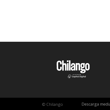
Descarga media
© Chilango