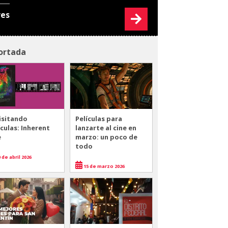
res
ortada
isitando
Películas para
ículas: Inherent
lanzarte al cine en
e
marzo: un poco de
todo
 de abril 2026
15 de marzo 2026