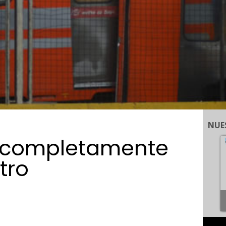
NUE
n completamente
tro