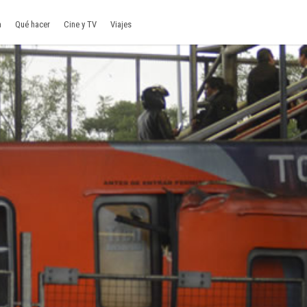
a
Qué hacer
Cine y TV
Viajes