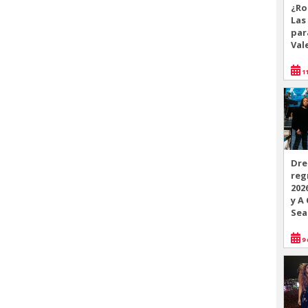
¿Ro
Las
par
Val
11
Dre
reg
202
y A
Sea
9 