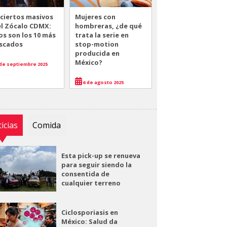
ciertos masivos
Mujeres con
el Zócalo CDMX:
hombreras, ¿de qué
os son los 10 más
trata la serie en
scados
stop-motion
producida en
México?
de septiembre 2025
6 de agosto 2025
icias
Comida
Esta pick-up se renueva
para seguir siendo la
consentida de
cualquier terreno
Ciclosporiasis en
México: Salud da