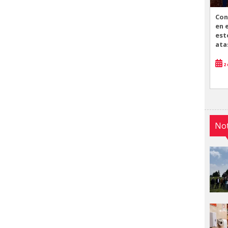
Con
en 
est
ata
2 
Not