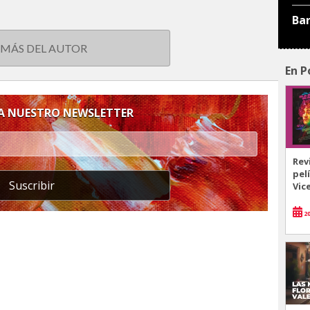
Ba
 MÁS DEL AUTOR
En P
 A NUESTRO NEWSLETTER
Rev
pel
Suscribir
Vic
20