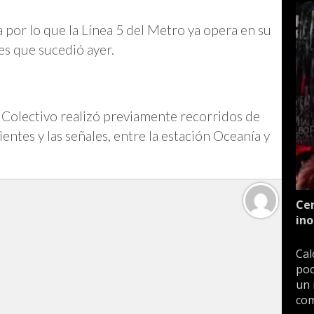
a por lo que la Línea 5 del Metro ya opera en su
es que sucedió ayer.
 Colectivo realizó previamente recorridos de
ientes y las señales, entre la estación Oceanía y
Cen
ino
Cal
poc
un 
com