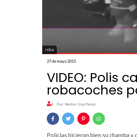
roba
27 de mayo 2015
VIDEO: Polis c
robacoches p
Por: Héctor Cruz Perez
Policías hicieron bien su chamba y