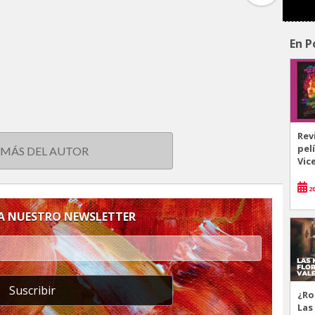
En P
Rev
pel
 MÁS DEL AUTOR
Vic
20
 A NUESTRO NEWSLETTER
Suscribir
¿Ro
Las