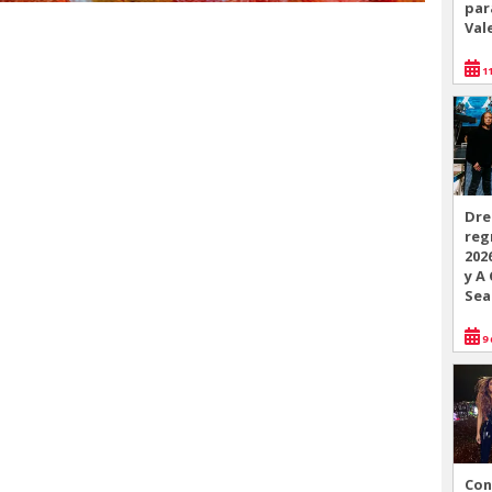
par
Val
11
Dre
reg
202
y A
Sea
9 
Con