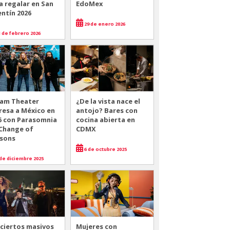
a regalar en San
EdoMex
entín 2026
29 de enero 2026
 de febrero 2026
am Theater
¿De la vista nace el
resa a México en
antojo? Bares con
6 con Parasomnia
cocina abierta en
 Change of
CDMX
sons
6 de octubre 2025
de diciembre 2025
ciertos masivos
Mujeres con