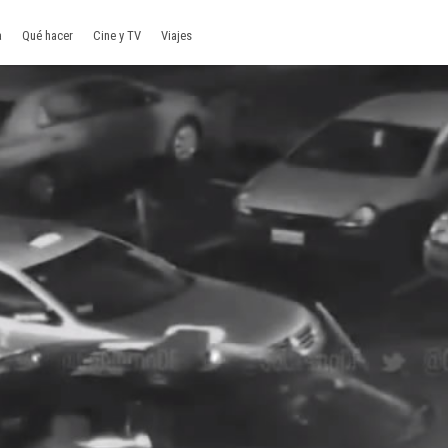
a
Qué hacer
Cine y TV
Viajes