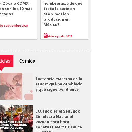
el Zócalo CDMX:
hombreras, ¿de qué
os son los 10 más
trata la serie en
scados
stop-motion
producida en
México?
de septiembre 2025
6 de agosto 2025
icias
Comida
Lactancia materna en la
CDMX: qué ha cambiado
y qué sigue pendiente
¿Cuándo es el Segundo
Simulacro Nacional
2026? A esta hora
sonará la alerta sísmica