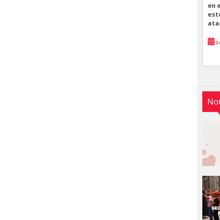
en 
est
ata
2 
Not