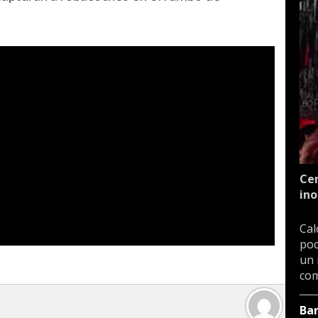
Cen
ino
Cal
poc
un 
com
Ba