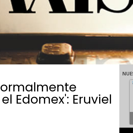
NUE
 formalmente
el Edomex': Eruviel