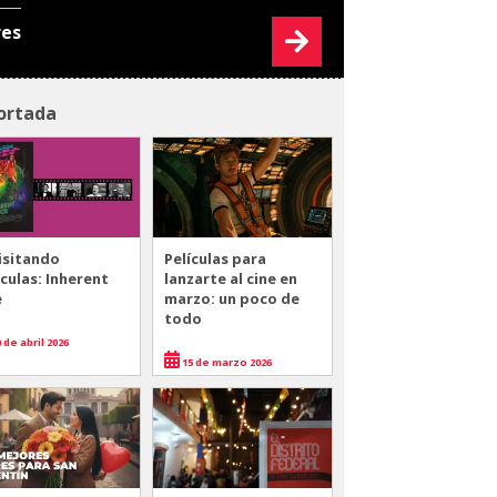
res
ortada
isitando
Películas para
ículas: Inherent
lanzarte al cine en
e
marzo: un poco de
todo
 de abril 2026
15 de marzo 2026