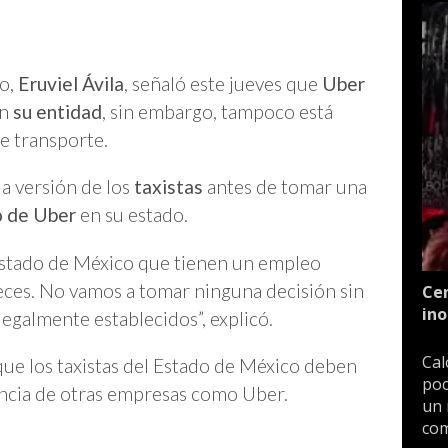
co,
Eruviel Ávila
, señaló este jueves que
Uber
en
su entidad
, sin embargo, tampoco está
e transporte.
la versión de los
taxistas
antes de tomar una
o de Uber
en su estado.
 Estado de México que tienen un empleo
veces. No vamos a tomar ninguna decisión sin
Cen
ino
 legalmente establecidos”, explicó.
Cal
ue los taxistas del Estado de México deben
poc
encia de otras empresas como Uber.
un 
com