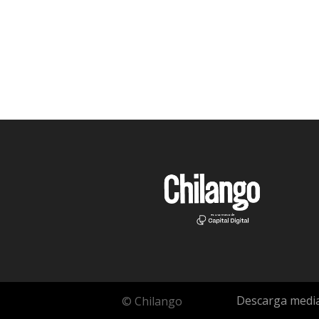
Descarga media
© Chilango