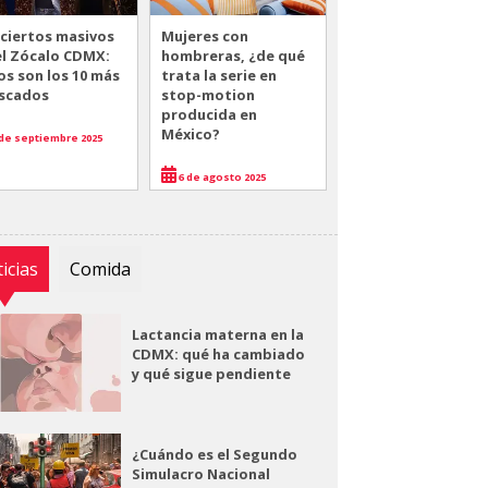
ciertos masivos
Mujeres con
el Zócalo CDMX:
hombreras, ¿de qué
os son los 10 más
trata la serie en
scados
stop-motion
producida en
México?
de septiembre 2025
6 de agosto 2025
icias
Comida
Lactancia materna en la
CDMX: qué ha cambiado
y qué sigue pendiente
¿Cuándo es el Segundo
Simulacro Nacional