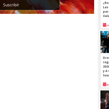
¿Ro
Suscribir
Las
par
Val
11
Dre
reg
202
y A
Sea
9 