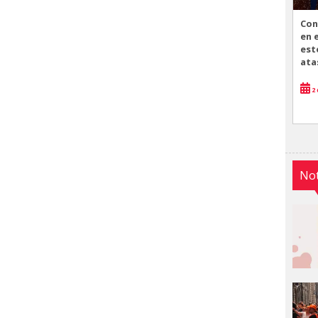
Con
en 
est
ata
2 
Not