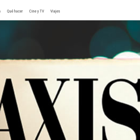
a
Qué hacer
Cine y TV
Viajes