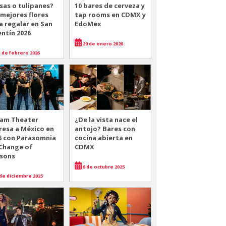
sas o tulipanes?
10 bares de cerveza y
 mejores flores
tap rooms en CDMX y
a regalar en San
EdoMex
entín 2026
29 de enero 2026
 de febrero 2026
am Theater
¿De la vista nace el
resa a México en
antojo? Bares con
6 con Parasomnia
cocina abierta en
 Change of
CDMX
sons
6 de octubre 2025
de diciembre 2025