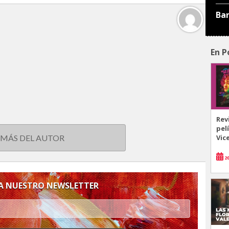
Ba
En P
Rev
pel
Vic
 MÁS DEL AUTOR
20
 A NUESTRO NEWSLETTER