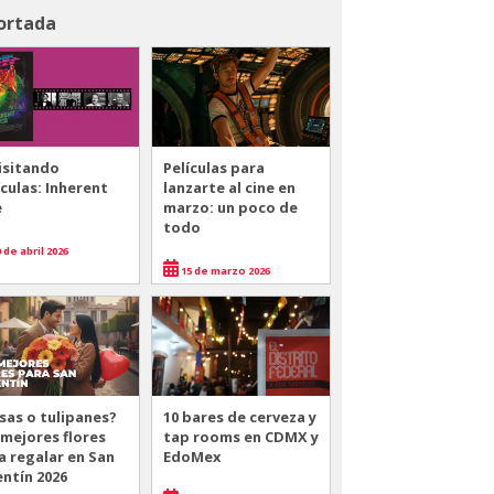
ortada
isitando
Películas para
ículas: Inherent
lanzarte al cine en
e
marzo: un poco de
todo
 de abril 2026
15 de marzo 2026
sas o tulipanes?
10 bares de cerveza y
 mejores flores
tap rooms en CDMX y
a regalar en San
EdoMex
entín 2026