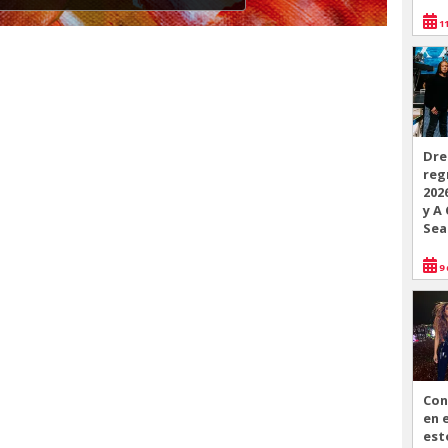
11
Dre
reg
202
y A
Sea
9 
Con
en 
est