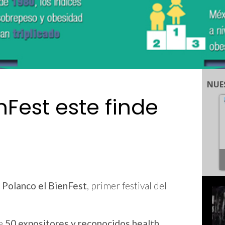
NUE
nFest este finde
 Polanco el BienFest
, primer festival del
de
50 expositores y reconocidos health