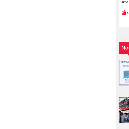
ata
2 
Not