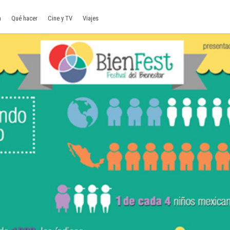
a
Qué hacer
Cine y TV
Viajes