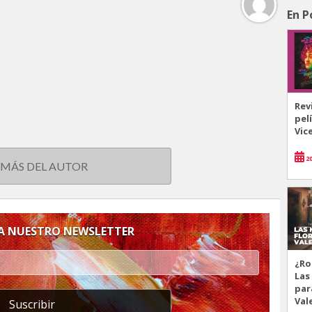
En P
Rev
pel
Vic
20
 MÁS DEL AUTOR
 A NUESTRO NEWSLETTER
¿Ro
Las
par
Val
Suscribir