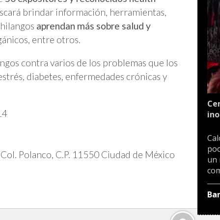
uscará brindar información, herramientas,
chilangos
aprendan más sobre salud y
gánicos, entre otros.
angos contra varios de los problemas que los
 estrés, diabetes, enfermedades crónicas y
Cen
14
ino
Cal
poc
 Col. Polanco, C.P. 11550 Ciudad de México
un 
com
Ba