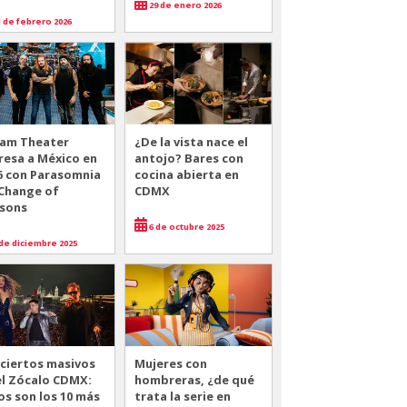
29 de enero 2026
 de febrero 2026
am Theater
¿De la vista nace el
resa a México en
antojo? Bares con
6 con Parasomnia
cocina abierta en
 Change of
CDMX
sons
6 de octubre 2025
de diciembre 2025
ciertos masivos
Mujeres con
el Zócalo CDMX:
hombreras, ¿de qué
os son los 10 más
trata la serie en