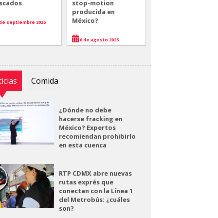
scados
stop-motion
producida en
México?
de septiembre 2025
6 de agosto 2025
icias
Comida
¿Dónde no debe
hacerse fracking en
México? Expertos
recomiendan prohibirlo
en esta cuenca
RTP CDMX abre nuevas
rutas exprés que
conectan con la Línea 1
del Metrobús: ¿cuáles
son?