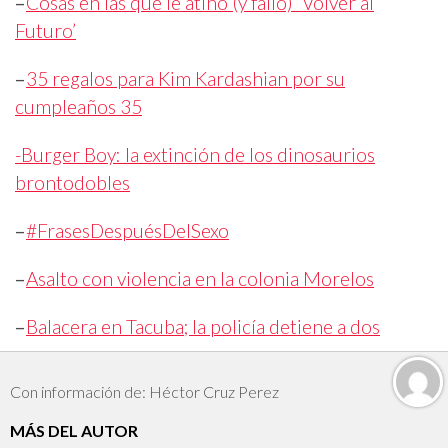
–
Cosas en las que le atinó (y falló) ‘Volver al
Futuro’
–
35 regalos para Kim Kardashian por su
cumpleaños 35
-Burger Boy: la extinción de los dinosaurios
brontodobles
–
#FrasesDespuésDelSexo
–
Asalto con violencia en la colonia Morelos
–
Balacera en Tacuba; la policía detiene a dos
Con información de: Héctor Cruz Perez
MÁS DEL AUTOR