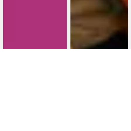
Revisitando películas:
Películas para lanzarte al cine
Inherent Vice
en marzo: un poco de todo
20 de abril 2026
15 de marzo 2026
Noticias
Comida