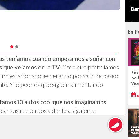
Ba
En P
os teníamos cuando empezamos a soñar con
os que veíamos en la TV
. Cada que prendíamos
Rev
r uno estacionado, esperando por salir de paseo
pel
Vic
te. Y lo peor es que siguen alimentando
20
stamos10 autos cool que nos imaginamos
olar sus recuerdos y denle a siguiente.