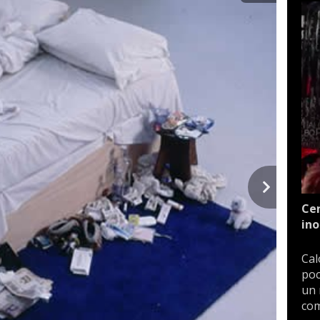
Cen
ino
Cal
poc
un 
com