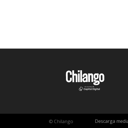
Descarga media
© Chilango