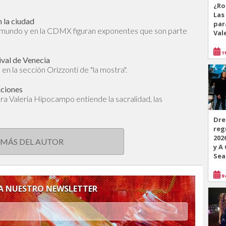
¿Ro
Las
 la ciudad
par
l mundo y en la CDMX figuran exponentes que son parte
Val
11
ival de Venecia
en la sección Orizzonti de "la mostra".
aciones
dora Valeria Hipocampo entiende la sacralidad, las
Dre
reg
202
 MÁS DEL AUTOR
y A
Sea
9 
 A NUESTRO NEWSLETTER