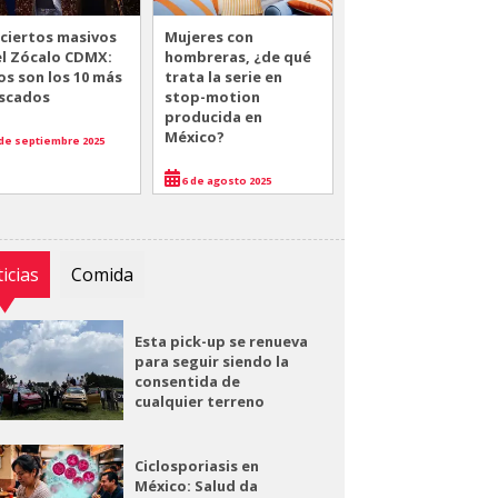
ciertos masivos
Mujeres con
el Zócalo CDMX:
hombreras, ¿de qué
os son los 10 más
trata la serie en
scados
stop-motion
producida en
México?
de septiembre 2025
6 de agosto 2025
icias
Comida
Esta pick-up se renueva
para seguir siendo la
consentida de
cualquier terreno
Ciclosporiasis en
México: Salud da