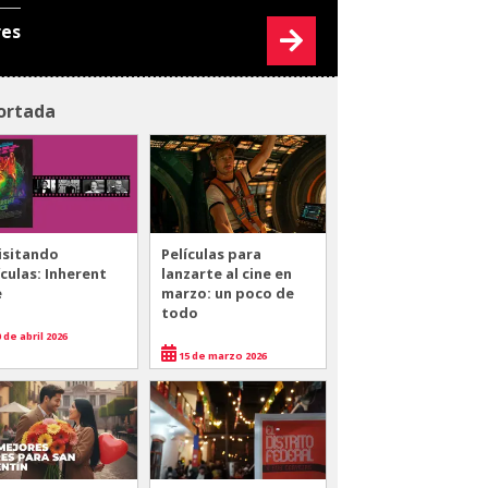
res
ortada
isitando
Películas para
ículas: Inherent
lanzarte al cine en
e
marzo: un poco de
todo
 de abril 2026
15 de marzo 2026