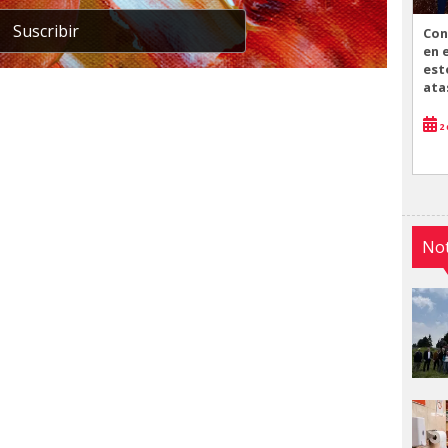
Suscribir
Con
en 
est
ata
2 
Not