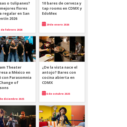
sas o tulipanes?
10 bares de cerveza y
 mejores flores
tap rooms en CDMX y
a regalar en San
EdoMex
entín 2026
29 de enero 2026
 de febrero 2026
am Theater
¿De la vista nace el
resa a México en
antojo? Bares con
6 con Parasomnia
cocina abierta en
 Change of
CDMX
sons
6 de octubre 2025
de diciembre 2025