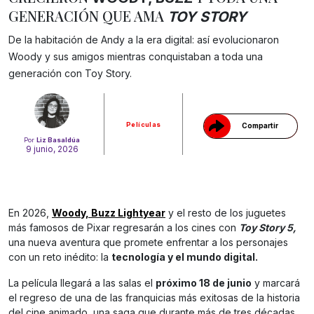
GENERACIÓN QUE AMA
TOY STORY
De la habitación de Andy a la era digital: así evolucionaron
Gracias!
Woody y sus amigos mientras conquistaban a toda una
generación con Toy Story.
Películas
Compartir
Por
Liz Basaldúa
9 junio, 2026
En 2026,
Woody, Buzz Lightyear
y el resto de los juguetes
más famosos de Pixar regresarán a los cines con
Toy Story 5,
una nueva aventura que promete enfrentar a los personajes
con un reto inédito: la
tecnología y el mundo digital.
La película llegará a las salas el
próximo 18 de junio
y marcará
el regreso de una de las franquicias más exitosas de la historia
del cine animado, una saga que durante más de tres décadas