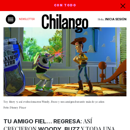
CON TODO
Hola,
INICIA SESIÓN
NEWSLETTER
Toy Story 5: así evolucionaron Woody, Buzz y sus amigos durante más de 30 años
Foto: Disney Pixar
: ASÍ
TU AMIGO FIEL… REGRESA
CRECIERON
Y TODA UNA
WOODY, BUZZ