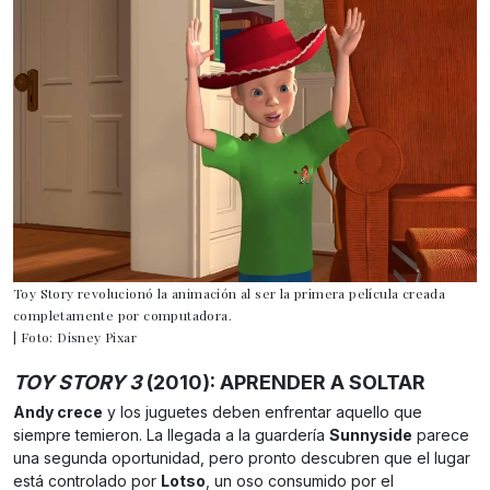
Toy Story revolucionó la animación al ser la primera película creada
completamente por computadora.
| Foto: Disney Pixar
TOY STORY
3
(2010): APRENDER A SOLTAR
Andy crece
y los juguetes deben enfrentar aquello que
siempre temieron. La llegada a la guardería
Sunnyside
parece
una segunda oportunidad, pero pronto descubren que el lugar
está controlado por
Lotso
, un oso consumido por el