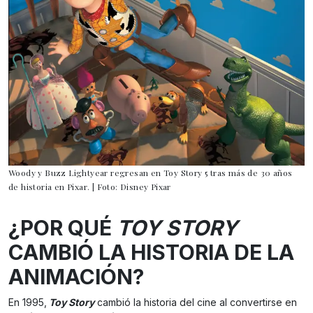
Woody y Buzz Lightyear regresan en Toy Story 5 tras más de 30 años
de historia en Pixar. | Foto: Disney Pixar
¿POR QUÉ
TOY STORY
CAMBIÓ LA HISTORIA DE LA
ANIMACIÓN?
En 1995,
Toy Story
cambió la historia del cine al convertirse en