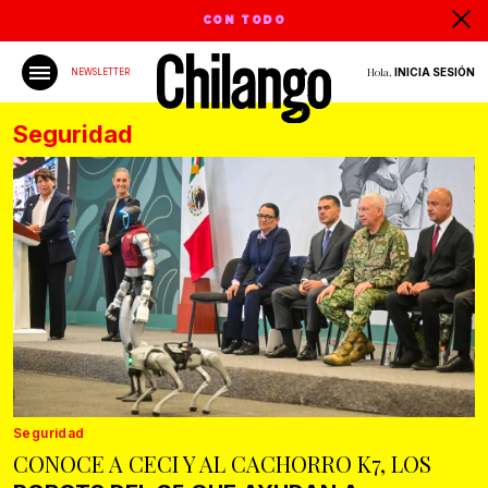
CON TODO
Hola,
INICIA SESIÓN
NEWSLETTER
Seguridad
Seguridad
CONOCE A CECI Y AL CACHORRO K7, LOS