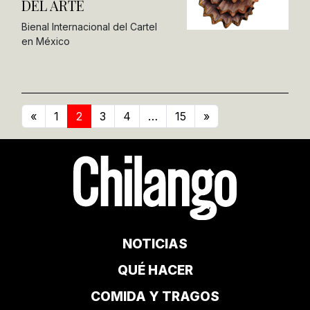
DEL ARTE
Bienal Internacional del Cartel
en México
«
1
2
3
4
…
15
»
NOTICIAS
QUÉ HACER
COMIDA Y TRAGOS