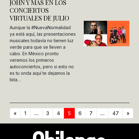
JOHN Y MÁS EN LOS
CONCIERTOS
VIRTUALES DE JULIO
Aunque la #NuevaNormalidad
ya está aquí, las presentaciones
musicales todavía no tienen luz
verde para que se lleven a
cabo. En México pronto
veremos los primeros
autoconciertos, pero si esto no
es tu onda aquí te dejamos la
lista…
«
1
…
3
4
5
6
7
…
47
»