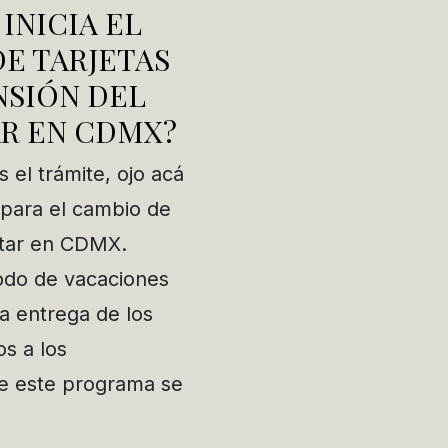
INICIA EL
E TARJETAS
NSIÓN DEL
AR EN CDMX?
 el trámite, ojo acá
 para el cambio de
star en CDMX.
odo de vacaciones
a entrega de los
os a los
de este programa se