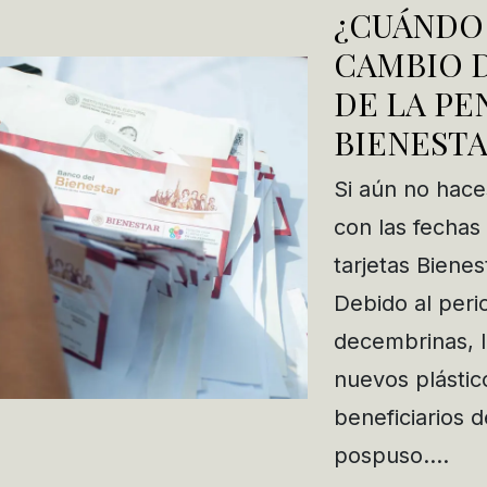
¿CUÁNDO 
CAMBIO D
DE LA PE
BIENEST
Si aún no haces
con las fechas
tarjetas Biene
Debido al peri
decembrinas, l
nuevos plástic
beneficiarios 
pospuso….