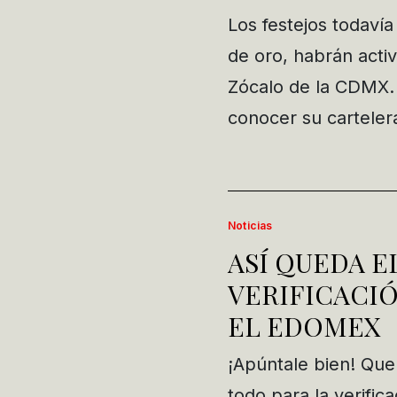
Los festejos todaví
de oro, habrán acti
Zócalo de la CDMX. 
conocer su carteler
Noticias
ASÍ QUEDA E
VERIFICACIÓ
EL EDOMEX
¡Apúntale bien! Que
todo para la verifi