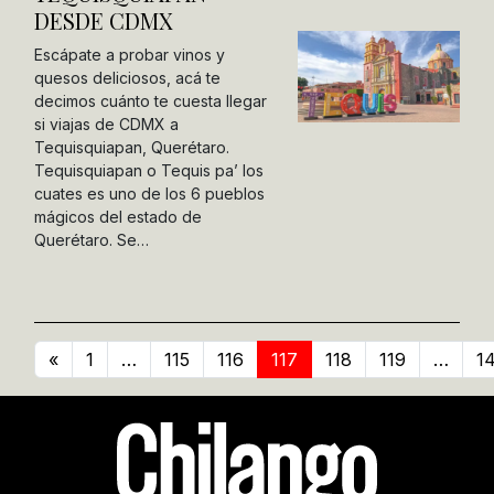
DESDE CDMX
Escápate a probar vinos y
quesos deliciosos, acá te
decimos cuánto te cuesta llegar
si viajas de CDMX a
Tequisquiapan, Querétaro.
Tequisquiapan o Tequis pa’ los
cuates es uno de los 6 pueblos
mágicos del estado de
Querétaro. Se…
«
1
…
115
116
117
118
119
…
1