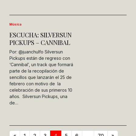
Música
ESCUCHA: SILVERSUN
PICKUPS – CANNIBAL
Por: @juanchulfo Silversun
Pickups están de regreso con
‘Cannibal’, un track que formará
parte de la recopilación de
sencillos que lanzarán el 25 de
febrero con motivo de la
celebración de sus primeros 10
años. Silversun Pickups, una
de…
«
1
2
3
4
5
6
…
70
»