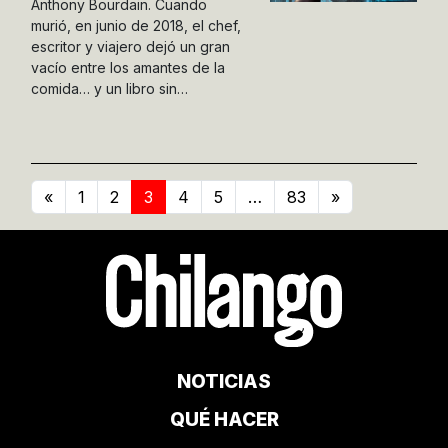
Anthony Bourdain. Cuando
murió, en junio de 2018, el chef,
escritor y viajero dejó un gran
vacío entre los amantes de la
comida… y un libro sin…
«
1
2
3
4
5
…
83
»
NOTICIAS
QUÉ HACER